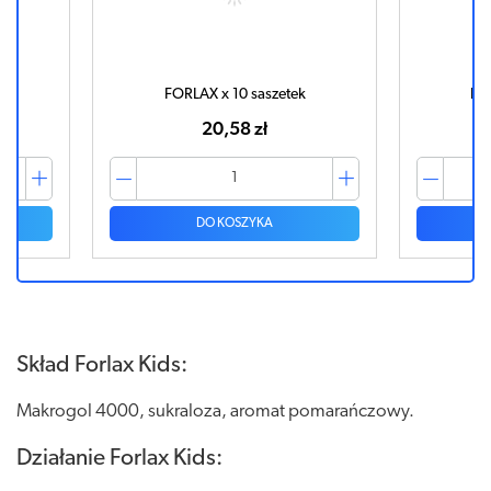
FORLAX x 10 saszetek
FO
20,58 zł
DO KOSZYKA
Skład Forlax Kids:
Makrogol 4000, sukraloza, aromat pomarańczowy.
Działanie Forlax Kids: