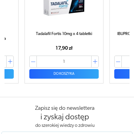
Tadalafil Fortis 10mg x 4 tabletki
IBUPROM 
tuka
17,90 zł
DO KOSZYKA
Zapisz się do newslettera
i zyskaj dostęp
do szerokiej wiedzy o zdrowiu