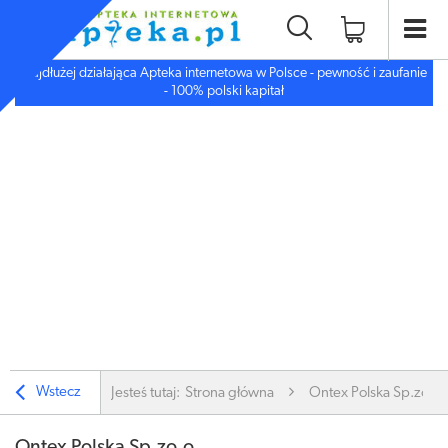
Najdłużej działająca Apteka internetowa w Polsce - pewność i zaufanie
- 100% polski kapitał
Wstecz
Jesteś tutaj:
Strona główna
Ontex Polska Sp.zo.o