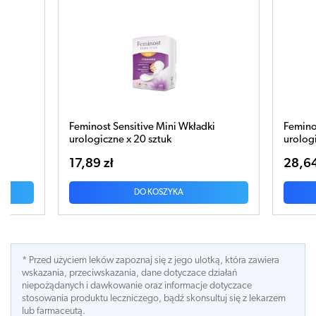
dki
Feminost Sensitive Normal Wkładki
Femin
urologiczne x 24 sztuk
Wkła
28,64 zł
15,
DO KOSZYKA
* Przed użyciem leków zapoznaj się z jego ulotką, która zawiera
wskazania, przeciwskazania, dane dotyczace działań
niepożądanych i dawkowanie oraz informacje dotyczace
stosowania produktu leczniczego, bądź skonsultuj się z lekarzem
lub farmaceutą.