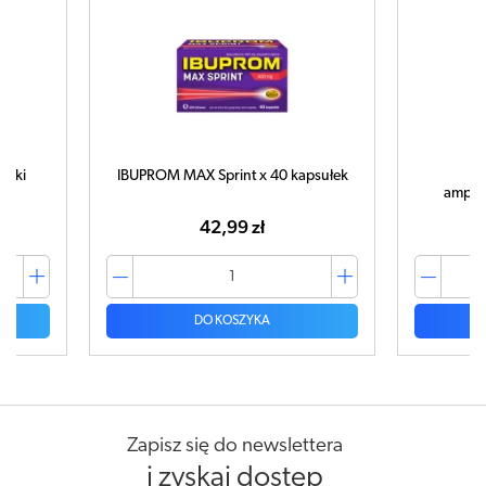
letki
IBUPROM MAX Sprint x 40 kapsułek
C
ampułk
42,99 zł
DO KOSZYKA
Zapisz się do newslettera
i zyskaj dostęp