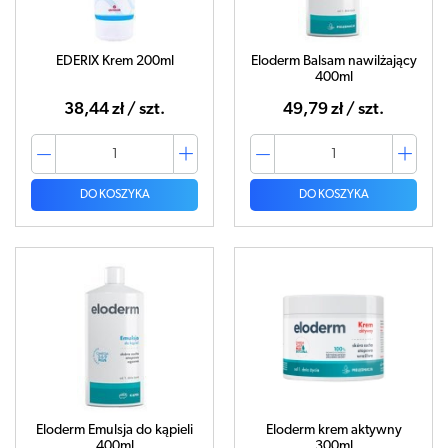
EDERIX Krem 200ml
Eloderm Balsam nawilżający
400ml
38,44 zł / szt.
49,79 zł / szt.
DO KOSZYKA
DO KOSZYKA
Eloderm Emulsja do kąpieli
Eloderm krem aktywny
400ml
300ml