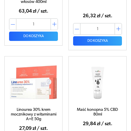
włosów 400ml
63,04 zł / szt.
26,32 zł / szt.
DO KOSZYKA
DO KOSZYKA
Linourea 30% krem
Maść konopna 5% CBD
mocznikowy z witaminami
80ml
A+E 50g
29,84 zł / szt.
27,09 zł / szt.