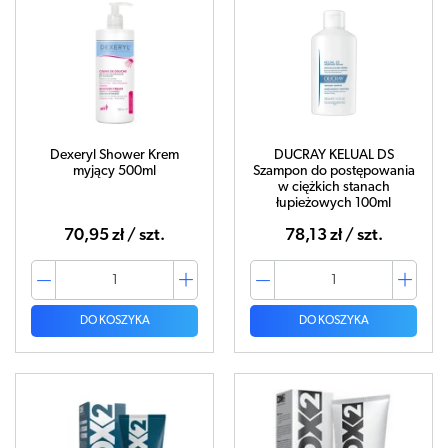
Dexeryl Shower Krem
DUCRAY KELUAL DS
myjący 500ml
Szampon do postępowania
w ciężkich stanach
łupieżowych 100ml
70,95 zł / szt.
78,13 zł / szt.
DO KOSZYKA
DO KOSZYKA