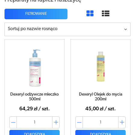
Preparaty na łupież i łuszczycę
FILTROWANIE
Sortuj po nazwie rosnąco
Dexeryl odżywcze mleczko
Dexeryl Olejek do mycia
500ml
200ml
64,29 zł / szt.
45,00 zł / szt.
DO KOSZYKA
DO KOSZYKA