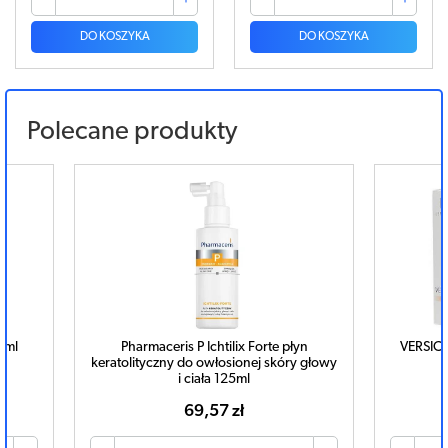
DO KOSZYKA
DO KOSZYKA
Polecane produkty
0ml
Pharmaceris P Ichtilix Forte płyn
VERSIC 
keratolityczny do owłosionej skóry głowy
i ciała 125ml
69,57 zł