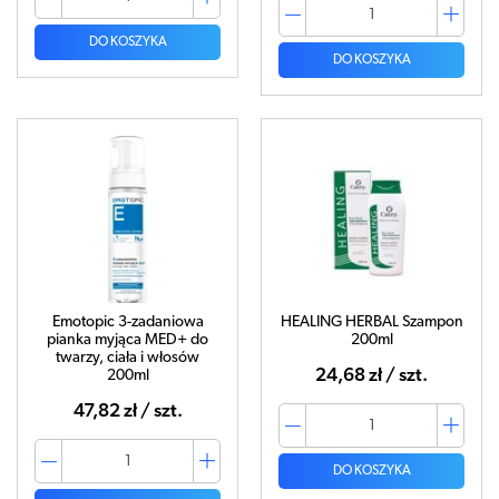
DO KOSZYKA
DO KOSZYKA
Emotopic 3-zadaniowa
HEALING HERBAL Szampon
pianka myjąca MED+ do
200ml
twarzy, ciała i włosów
24,68 zł / szt.
200ml
47,82 zł / szt.
DO KOSZYKA