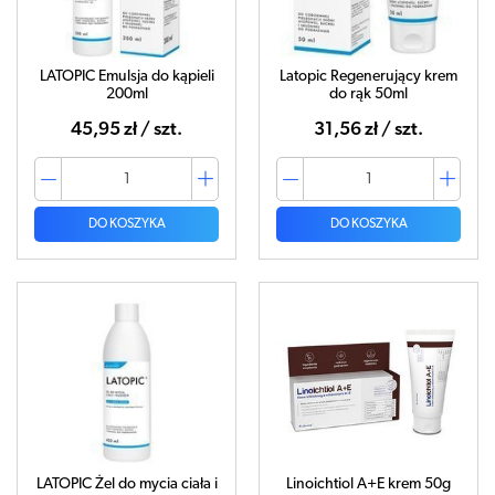
LATOPIC Emulsja do kąpieli
Latopic Regenerujący krem
200ml
do rąk 50ml
45,95 zł / szt.
31,56 zł / szt.
DO KOSZYKA
DO KOSZYKA
LATOPIC Żel do mycia ciała i
Linoichtiol A+E krem 50g