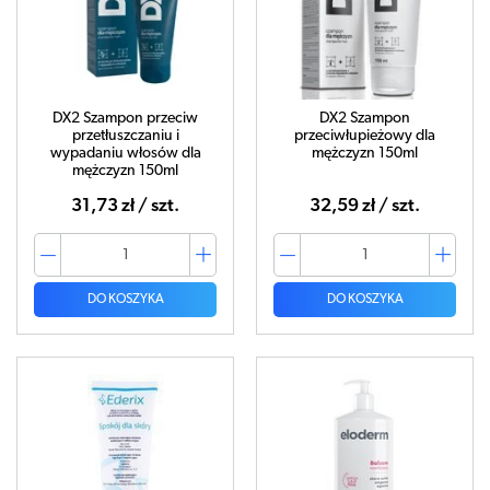
DX2 Szampon przeciw
DX2 Szampon
przetłuszczaniu i
przeciwłupieżowy dla
wypadaniu włosów dla
mężczyzn 150ml
mężczyzn 150ml
31,73 zł / szt.
32,59 zł / szt.
DO KOSZYKA
DO KOSZYKA