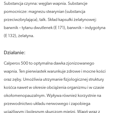
Substancja czynna: węglan wapnia. Substancje
pomocnicze: magnezu stearynian (substancja
przeciwzbrylająca), talk. Skład kapsułki żelatynowej:
barwnik – tytanu dwutlenek (E 171), barwnik – indygotyna
(E 132), żelatyna.
Działanie:
Calperos 500 to optymalna dawka zjonizowanego
wapnia. Ten pierwiastek warunkuje zdrowe i mocne kości
oraz zęby. Umożliwia utrzymanie fizjologicznej struktury
kośćca nawet w okresie obciążenia organizmu i w czasie
okołomenopauzalnym. Wpływa również korzystnie na
przewodnictwo układu nerwowego i zapobiega
uciążliwym i bolesnym skurczom mięśni. Wapń wraz z