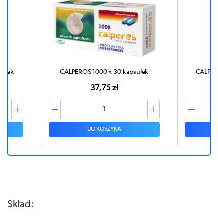
k
CALPEROS 1000 x 30 kapsułek
CALPEROS 5
37,75 zł
1
DO KOSZYKA
DO
Skład: