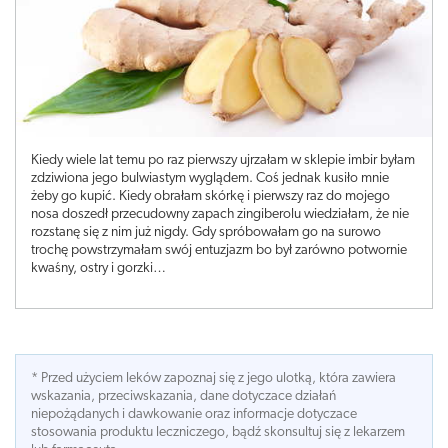
Kiedy wiele lat temu po raz pierwszy ujrzałam w sklepie imbir byłam
zdziwiona jego bulwiastym wyglądem. Coś jednak kusiło mnie
żeby go kupić. Kiedy obrałam skórkę i pierwszy raz do mojego
nosa doszedł przecudowny zapach zingiberolu wiedziałam, że nie
rozstanę się z nim już nigdy. Gdy spróbowałam go na surowo
trochę powstrzymałam swój entuzjazm bo był zarówno potwornie
kwaśny, ostry i gorzki…
* Przed użyciem leków zapoznaj się z jego ulotką, która zawiera
wskazania, przeciwskazania, dane dotyczace działań
niepożądanych i dawkowanie oraz informacje dotyczace
stosowania produktu leczniczego, bądź skonsultuj się z lekarzem