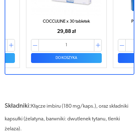
COCCULINE x 30 tabletek
PRE
29,88 zł
DO KOSZYKA
Składniki:
Kłącze imbiru (180 mg/kaps.), oraz składniki
kapsułki (żelatyna, barwniki: dwutlenek tytanu, tlenki
żelaza).