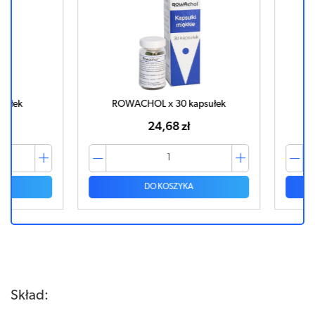
k
ROWACHOL x 30 kapsułek
ROWA
24,68 zł
DO KOSZYKA
Skład: