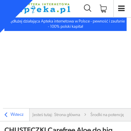
Najdłużej działająca Apteka internetowa w Polsce - pewność i zaufanie
- 100% polski kapitał
Wstecz
Jesteś tutaj:
Strona główna
Środki na potencję i li
CHUSTECZKI Carefree Aloe do hig.