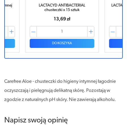
ntymnej
LACTACYD ANTIBACTERIAL
LACTACYD
chusteczki x 15 sztuk
13,69 zł
DO KOSZYKA
Carefree Aloe - chusteczki do higieny intymnej łagodnie
oczyszczają i pielęgnują delikatną skórę. Pozostają w
zgodzie z naturalnych pH skóry. Nie zawierają alkoholu.
Napisz swoją opinię