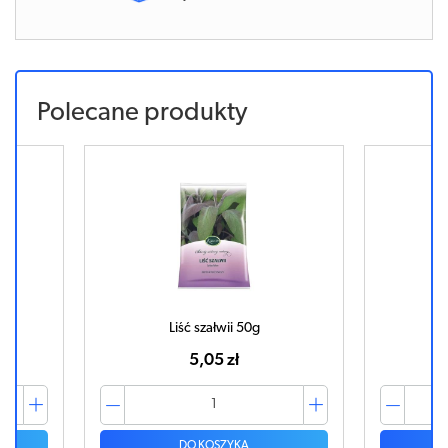
Polecane produkty
Liść szałwii 50g
L
5,05 zł
DO KOSZYKA