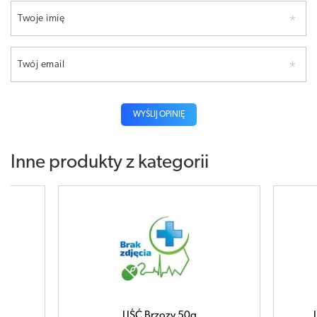
Twoje imię
Twój email
WYŚLIJ OPINIĘ
Inne produkty z kategorii
o
LIŚĆ Brzozy 50g