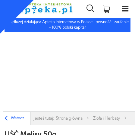
Najdłużej działająca Apteka internetowa w Polsce - pewność i zaufanie
- 100% polski kapitał
Wstecz
Jesteś tutaj:
Strona główna
Zioła i Herbaty
Zi
LIŚĆ Melisy 50g