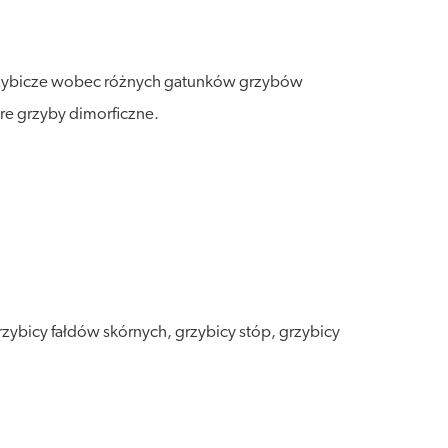
wgrzybicze wobec różnych gatunków grzybów
re grzyby dimorficzne.
ybicy fałdów skórnych, grzybicy stóp, grzybicy