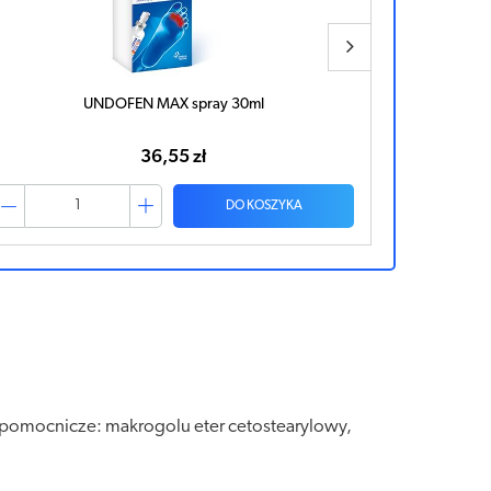
UNDOFEN Max 10mg/g krem 15g
UNDOFEN Ak
28,98 zł
DO KOSZYKA
e pomocnicze: makrogolu eter cetostearylowy,