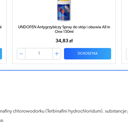
n
UNDOFEN MAX spray 30ml
36,55 zł
DO KOSZYKA
inafiny chlorowodorku (Terbinafini hydrochloridum). substancj
a.