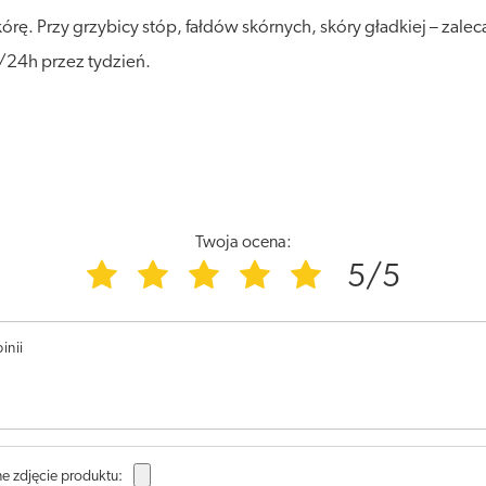
. Przy grzybicy stóp, fałdów skórnych, skóry gładkiej – zaleca
 2/24h przez tydzień.
Twoja ocena:
5/5
inii
e zdjęcie produktu: