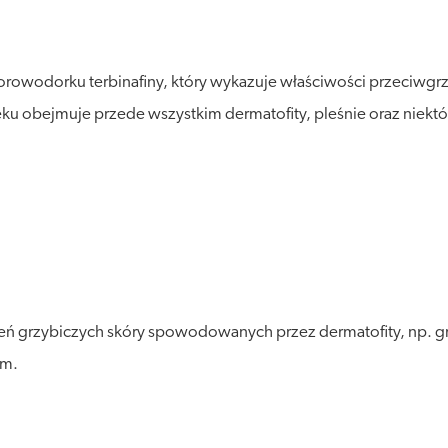
chlorowodorku terbinafiny, który wykazuje właściwości przeci
ku obejmuje przede wszystkim dermatofity, pleśnie oraz niektó
ń grzybiczych skóry spowodowanych przez dermatofity, np. grz
ym.