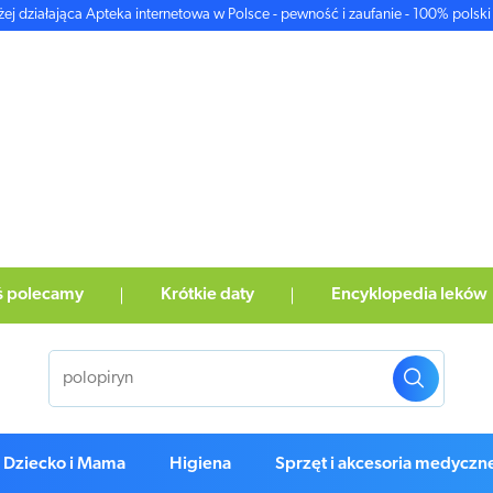
żej działająca Apteka internetowa w Polsce - pewność i zaufanie - 100% polski 
ś polecamy
Krótkie daty
Encyklopedia leków
Dziecko i Mama
Higiena
Sprzęt i akcesoria medyczn