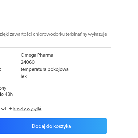
ęki zawartości chlorowodorku terbinafiny wykazuje
Omega Pharma
24060
:
temperatura pokojowa
lek
pny
do 48h
/
szt.
+
koszty wysyłki
Dodaj do koszyka