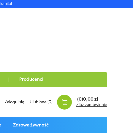
kapitał
Producenci
(0)
0,00 zł
Zaloguj się
Ulubione
(0)
Złóż zamówienie
e
Zdrowa żywność