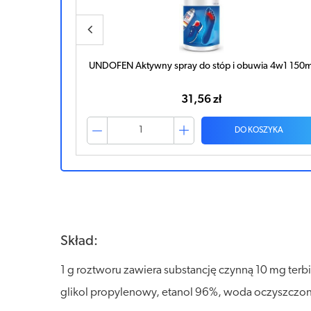
a 4w1 150ml
UNDOFEN Antygrzybiczy Spray do stóp i obuwia All i
One 150ml
34,83 zł
ZYKA
DO KOSZYKA
Skład:
1 g roztworu zawiera substancję czynną 10 mg terb
glikol propylenowy, etanol 96%, woda oczyszczon