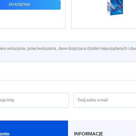
DO KOSZYKA
awiera wskazania, przeciwskazania, dane dotyczace działań niepożądanych i 
onto
INFORMACJE