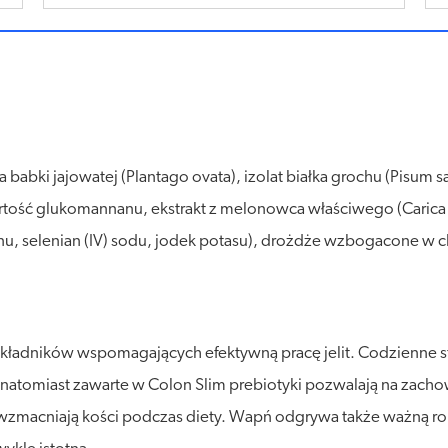
na babki jajowatej (Plantago ovata), izolat białka grochu (Pisum s
ość glukomannanu, ekstrakt z melonowca właściwego (Carica pa
ganu, selenian (IV) sodu, jodek potasu), drożdże wzbogacone w 
h składników wspomagających efektywną pracę jelit. Codzienn
t, natomiast zawarte w Colon Slim prebiotyki pozwalają na zac
wzmacniają kości podczas diety. Wapń odgrywa także ważną ro