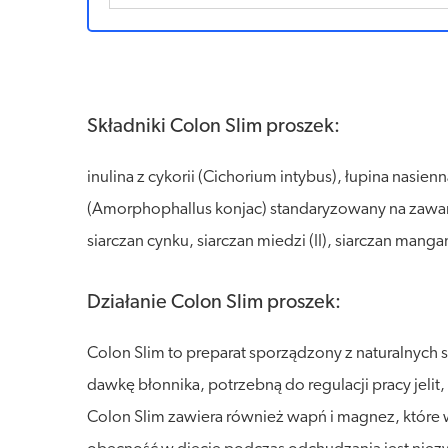
Składniki Colon Slim proszek:
inulina z cykorii (Cichorium intybus), łupina nasien
(Amorphophallus konjac) standaryzowany na zawart
siarczan cynku, siarczan miedzi (II), siarczan man
Działanie Colon Slim proszek:
Colon Slim to preparat sporządzony z naturalnyc
dawkę błonnika, potrzebną do regulacji pracy jeli
Colon Slim zawiera również wapń i magnez, które 