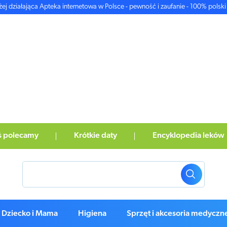
żej działająca Apteka internetowa w Polsce - pewność i zaufanie - 100% polski 
ś polecamy
Krótkie daty
Encyklopedia leków
Dziecko i Mama
Higiena
Sprzęt i akcesoria medyczn