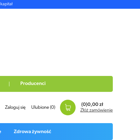
kapitał
Producenci
(0)
0,00 zł
Zaloguj się
Ulubione
(0)
Złóż zamówienie
e
Zdrowa żywność