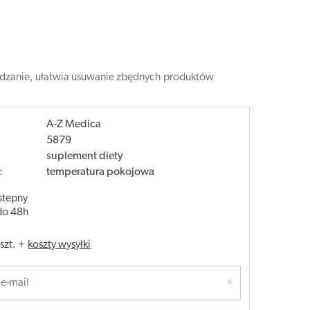
udzanie, ułatwia usuwanie zbędnych produktów
A-Z Medica
5879
suplement diety
:
temperatura pokojowa
stepny
do 48h
/
szt.
+
koszty wysyłki