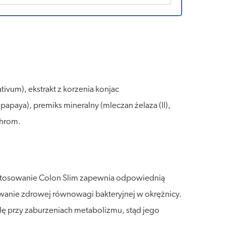
ativum), ekstrakt z korzenia konjac
paya), premiks mineralny (mleczan żelaza (II),
chrom.
e stosowanie Colon Slim zapewnia odpowiednią
howanie zdrowej równowagi bakteryjnej w okrężnicy.
lę przy zaburzeniach metabolizmu, stąd jego