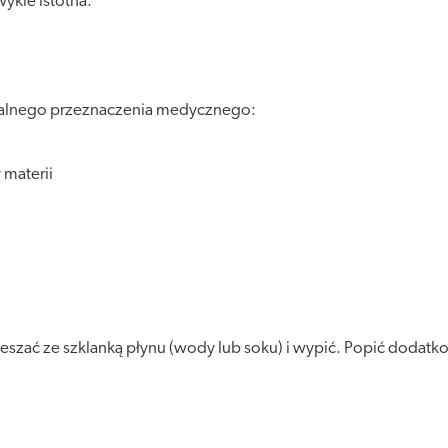
ykle istotna.
cjalnego przeznaczenia medycznego:
materii
mieszać ze szklanką płynu (wody lub soku) i wypić. Popić dodatk