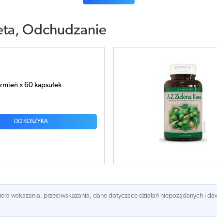
eta, Odchudzanie
a Kawa x 60 kapsułek
DO KOSZYKA
awiera wskazania, przeciwskazania, dane dotyczace działań niepożądanych i 