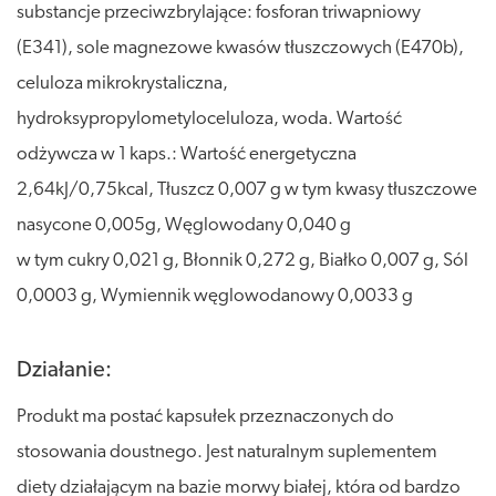
substancje przeciwzbrylające: fosforan triwapniowy
(E341), sole magnezowe kwasów tłuszczowych (E470b),
celuloza mikrokrystaliczna,
hydroksypropylometyloceluloza, woda. Wartość
odżywcza w 1 kaps.: Wartość energetyczna
2,64kJ/0,75kcal, Tłuszcz 0,007 g w tym kwasy tłuszczowe
nasycone 0,005g, Węglowodany 0,040 g
w tym cukry 0,021 g, Błonnik 0,272 g, Białko 0,007 g, Sól
0,0003 g, Wymiennik węglowodanowy 0,0033 g
Działanie:
Produkt ma postać kapsułek przeznaczonych do
stosowania doustnego. Jest naturalnym suplementem
diety działającym na bazie morwy białej, która od bardzo