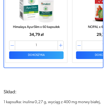
psułek
NOPAL x 60 kapsułek
Chi
29,15 zł
DO KOSZYKA
Skład:
1 kapsułka: inulina 0,27 g, wyciąg z 400 mg morwy białej,