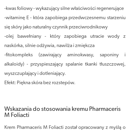
-kwas foliowy - wykazujący silne właściwości regenerujące
-witaminę E - która zapobiega przedwczesnemu starzeniu
się skóry jako naturalny czynnik przeciwrodnikowy
-olej bawełniany - który zapobiega utracie wody z
naskórka, silnie odżywia, nawilża i zmiękcza
-fitokompleks (zawirający aminokwasy, saponiny i
alkaloidy) - przyspieszający spalanie tkanki tłuszczowej,
wyszczuplający i dotleniający.
Efekt: Piękna skóra bez rozstepów.
Wskazania do stosowania kremu Pharmaceris
M Foliacti
Krem Pharmaceris M Foliacti został opracowany z myślą o