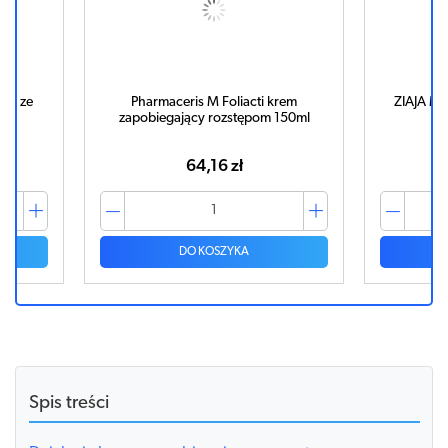
tem ze
Pharmaceris M Foliacti krem
ZIAJA M
zapobiegający rozstępom 150ml
64,16 zł
DO KOSZYKA
Spis treści