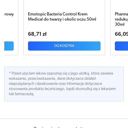
 Krem
Pharmaceris R Calm-Rosalgin krem
Ph
 oczu 50ml
redukujący zaczerwienienia na noc
ak
30ml
gr
66,09 zł
73
DO KOSZYKA
* Przed użyciem leków zapoznaj się z jego ulotką, która zawiera
wskazania, przeciwskazania, dane dotyczace działań
niepożądanych i dawkowanie oraz informacje dotyczace
stosowania produktu leczniczego, bądź skonsultuj się z lekarzem
lub farmaceutą.