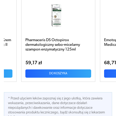
Emotopic Bacteria Control Krem
Pharma
y
Medical do twarzy i okolic oczu 50ml
Intens
68,71 zł
85,91
DO KOSZYKA
* Przed użyciem leków zapoznaj się z jego ulotką, która zawiera
wskazania, przeciwskazania, dane dotyczace działań
niepożądanych i dawkowanie oraz informacje dotyczace
stosowania produktu leczniczego, bądź skonsultuj się z lekarzem