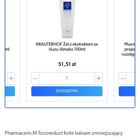
rem
KRAUTERHOF Żel z ekstraktem ze
Pharmac
150ml
śluzu ślimaka 100ml
preparat
rozstępy 
51,51 zł
DO KOSZYKA
Pharmaceris M Tocoreduct forte balsam zmniejszający