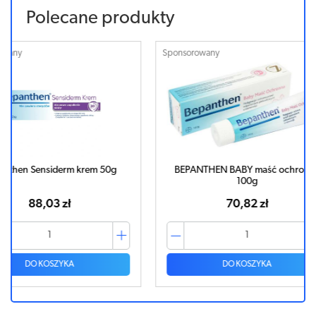
Polecane produkty
Sponsorowany
Sponsorowa
m 50g
BEPANTHEN BABY maść ochronna
Bepanth
100g
70,82 zł
DO KOSZYKA