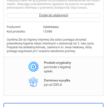
Powyższe dane nie są używane do przesyłania newsletterów lub innych
reklam. Włączając powiadomienie zgadzasz się jedynie na wysłanie
jednorazowo informacji o ponownej dostępności tego towaru.
Dodaj do ulubionych
Producent:
Fytofontana
Kod produktu:
13386
Gyntima Żel do higieny intymnej dla dzieci pomaga utrzymać
prawidłową higienę miejsc intymnych u dziewcząt od 3. roku życia.
Preparat ma delikatną formułę, zawiera m.in. kwas mlekowy, który
pomaga regulować pH i wspiera nawilżenie pochwy.
Produkt oryginalny
pochodzi z legalnej
apteki
Darmowa wysyłka
już od 200 zł