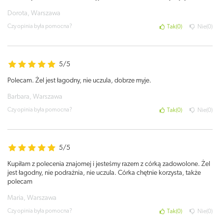
Dorota, Warszawa
Czy opinia była pomocna?
Tak
0
Nie
0
5/5
Polecam. Żel jest łagodny, nie uczula, dobrze myje.
Barbara, Warszawa
Czy opinia była pomocna?
Tak
0
Nie
0
5/5
Kupiłam z polecenia znajomej i jesteśmy razem z córką zadowolone. Żel
jest łagodny, nie podrażnia, nie uczula. Córka chętnie korzysta, także
polecam
Maria, Warszawa
Czy opinia była pomocna?
Tak
0
Nie
0