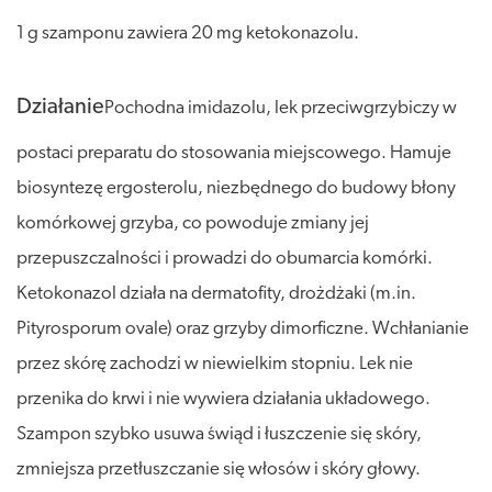
1 g szamponu zawiera 20 mg ketokonazolu.
Działanie
Pochodna imidazolu, lek przeciwgrzybiczy w
postaci preparatu do stosowania miejscowego. Hamuje
biosyntezę ergosterolu, niezbędnego do budowy błony
komórkowej grzyba, co powoduje zmiany jej
przepuszczalności i prowadzi do obumarcia komórki.
Ketokonazol działa na dermatofity, drożdżaki (m.in.
Pityrosporum ovale) oraz grzyby dimorficzne. Wchłanianie
przez skórę zachodzi w niewielkim stopniu. Lek nie
przenika do krwi i nie wywiera działania układowego.
Szampon szybko usuwa świąd i łuszczenie się skóry,
zmniejsza przetłuszczanie się włosów i skóry głowy.