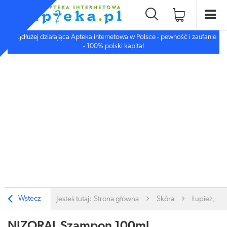
Najdłużej działająca Apteka internetowa w Polsce - pewność i zaufanie
- 100% polski kapitał
Wstecz
Jesteś tutaj:
Strona główna
Skóra
Łupież, Łus
NIZORAL Szampon 100ml