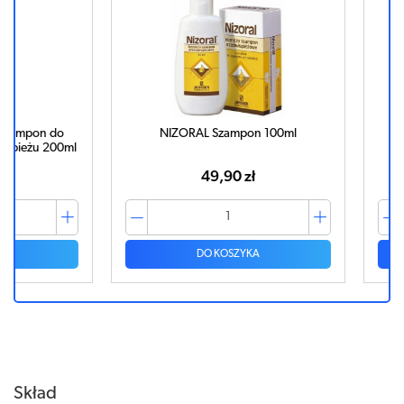
on do
NIZORAL Szampon 100ml
NIZ
żu 200ml
49,90 zł
DO KOSZYKA
Skład