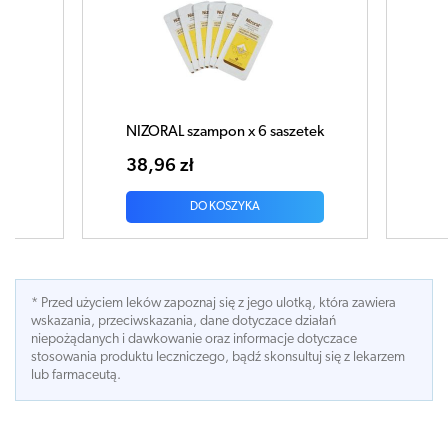
tek
NIZORAL Szampon 60ml
51,34 zł
DO KOSZYKA
* Przed użyciem leków zapoznaj się z jego ulotką, która zawiera
wskazania, przeciwskazania, dane dotyczace działań
niepożądanych i dawkowanie oraz informacje dotyczace
stosowania produktu leczniczego, bądź skonsultuj się z lekarzem
lub farmaceutą.