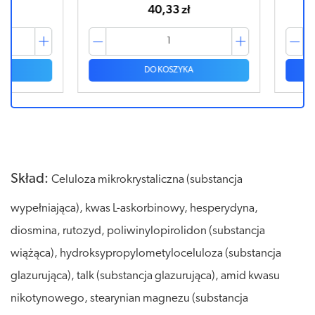
40,33 zł
DO KOSZYKA
Skład:
Celuloza mikrokrystaliczna (substancja
wypełniająca), kwas L-askorbinowy, hesperydyna,
diosmina, rutozyd, poliwinylopirolidon (substancja
wiążąca), hydroksypropylometyloceluloza (substancja
glazurująca), talk (substancja glazurująca), amid kwasu
nikotynowego, stearynian magnezu (substancja