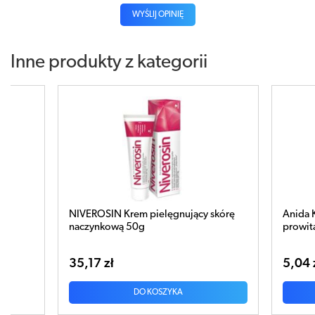
WYŚLIJ OPINIĘ
Inne produkty z kategorii
jący skórę
Anida Krem do rąk z silikonem i
prowitaminą B5 100ml
5,04 zł
DO KOSZYKA