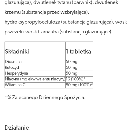
glazurująca), dwutlenek tytanu (barwnik), dwutlenek
krzemu (substancja przeciwzbrylająca),
hydroksypropyloceluloza (substancja glazurująca), wosk
pszczeli i wosk Carnauba (substancja glazurujące).
Składniki
1 tabletka
Diosmina
50 mg
Rutozyd
50 mg
Hesperydyna
50 mg
Niacyna (mg ekwiwalentu niacyny)
16 (100%)*
Witamina C
80 mg (100%)*
*% Zalecanego Dziennego Spożycia.
Działanie: