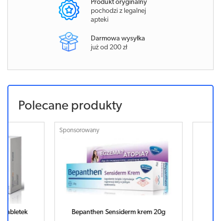
Produkt oryginalny
pochodzi z legalnej
apteki
Darmowa wysyłka
już od 200 zł
Polecane produkty
Sponsorowany
letek
Bepanthen Sensiderm krem 20g
REDBL