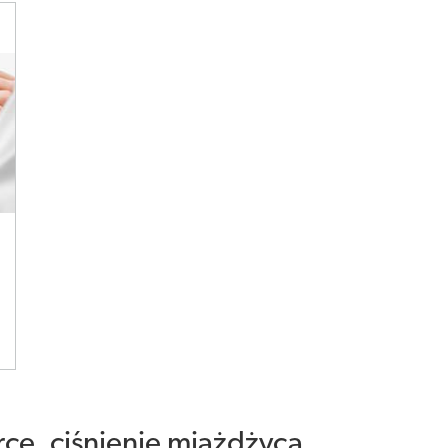
rce, ciśnienie miażdżyca