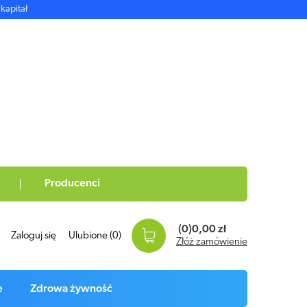
kapitał
Producenci
(0)
0,00 zł
Zaloguj się
Ulubione
(0)
Złóż zamówienie
e
Zdrowa żywność