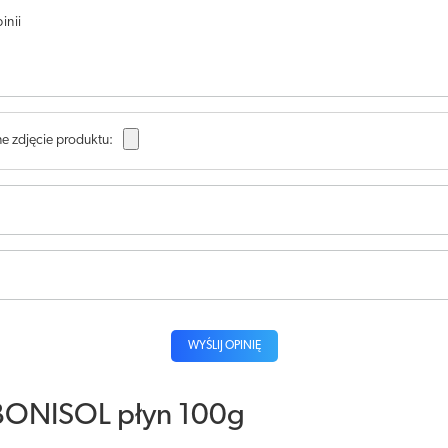
inii
e zdjęcie produktu:
WYŚLIJ OPINIĘ
BONISOL płyn 100g