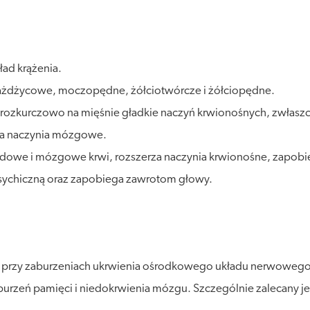
ład krążenia.
iażdżycowe, moczopędne, żółciotwórcze i żółciopędne.
i rozkurczowo na mięśnie gładkie naczyń krwionośnych, zwłaszc
rza naczynia mózgowe.
dowe i mózgowe krwi, rozszerza naczynia krwionośne, zapobie
psychiczną oraz zapobiega zawrotom głowy.
 przy zaburzeniach ukrwienia ośrodkowego układu nerwowego, 
aburzeń pamięci i niedokrwienia mózgu. Szczególnie zalecany j