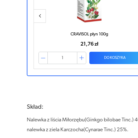
CRAVISOL płyn 100g
21,76 zł
ZYKA
DO KOSZYKA
Skład:
Nalewka z liścia Miłorzębu(Ginkgo bilobae Tinc.) 
nalewka z ziela Karczocha(Cynarae Tinc.) 25%.