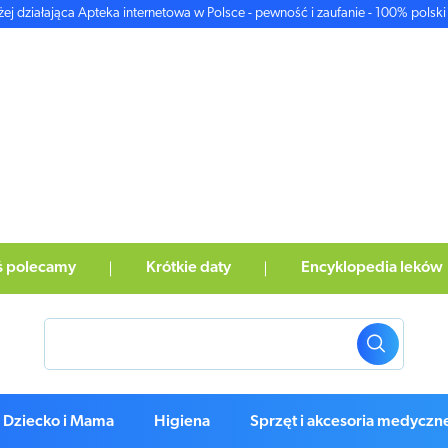
żej działająca Apteka internetowa w Polsce - pewność i zaufanie - 100% polski 
ś polecamy
Krótkie daty
Encyklopedia leków
Dziecko i Mama
Higiena
Sprzęt i akcesoria medyczn