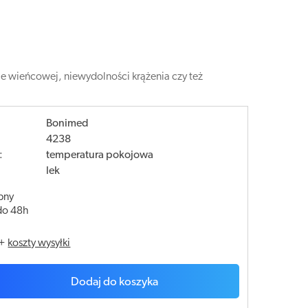
 wieńcowej, niewydolności krążenia czy też
Bonimed
4238
:
temperatura pokojowa
lek
pny
do 48h
+
koszty wysyłki
Dodaj do koszyka