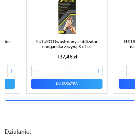
zator
FUTURO Dwustronny stabilizator
FUTURO 
szt
nadgarstka z szyną S x 1szt
nadga
137,46 zł
DO KOSZYKA
Działanie: