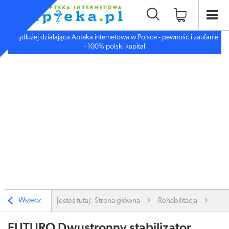
Najdłużej działająca Apteka internetowa w Polsce - pewność i zaufanie
- 100% polski kapitał
Wstecz
Jesteś tutaj:
Strona główna
Rehabilitacja
Stab
FUTURO Dwustronny stabilizator