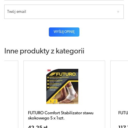
Twój email
WYŚLIJ OPINIĘ
Inne produkty z kategorii
FUTURO Comfort Stabilizator stawu
FUTURO St
skokowego S x 1szt.