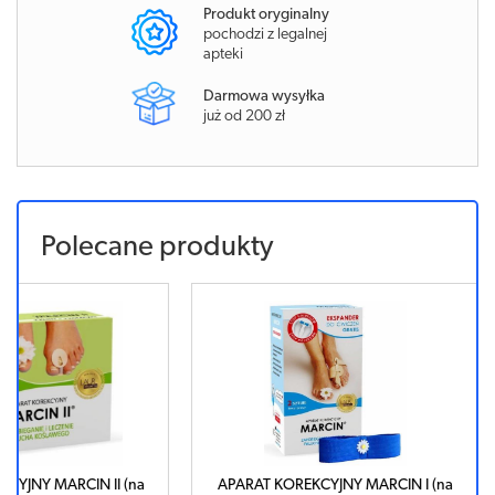
Produkt oryginalny
pochodzi z legalnej
apteki
Darmowa wysyłka
już od 200 zł
Polecane produkty
 II (na
APARAT KOREKCYJNY MARCIN I (na
Klin na 