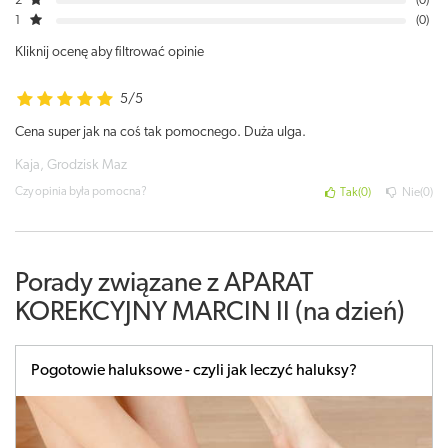
2
0
1
0
Kliknij ocenę aby filtrować opinie
5/5
Cena super jak na coś tak pomocnego. Duża ulga.
Kaja, Grodzisk Maz
Czy opinia była pomocna?
Tak
0
Nie
0
Porady związane z APARAT
KOREKCYJNY MARCIN II (na dzień)
Pogotowie haluksowe - czyli jak leczyć haluksy?