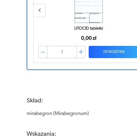
BETMIGA tabletki
0,00 zł
ZYKA
DO KOSZYKA
Skład:
mirabegron (Mirabegronum)
Wskazania: