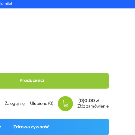
kapitał
Producenci
(0)
0,00 zł
Zaloguj się
Ulubione
(0)
Złóż zamówienie
e
Zdrowa żywność