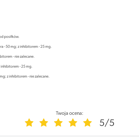
 od posiłków.
a - 50 mg; z inhibitorem - 25 mg.
ibitorem - nie zalecane.
 inhibitorem - 25 mg.
g; z inhibitorem - nie zalecane.
Twoja ocena:
5/5