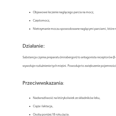
Objawowe leczenie naglącego parcia na mocz,
Częstomocz,
Nietrzymanie moczu spowodowane naglącymi parciami, które 
Działanie:
Substancja czynna preparatu (mirabergon) to antagonista receptorów β
wywołuje rozluźnienie tych mięśni. Powoduje to zwiększenie pojemnośc
Przeciwwskazania
:
Nadwrażliwość na którykolwiek ze składników leku,
Ciąża i laktacja,
Osoby poniżej 18 roku życia.