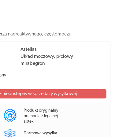
herza nadreaktywnego, częstomoczu.
Astellas
Układ moczowy, płciowy
mirabegron
pny
k niedostępny w sprzedaży wysyłkowej
Produkt oryginalny
pochodzi z legalnej
apteki
Darmowa wysyłka