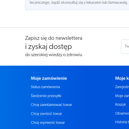
leczniczego, bądź skonsultuj się z lekarzem lub farmaceutą.
Zapisz się do newslettera
i zyskaj dostęp
do szerokiej wiedzy o zdrowiu
Moje zamówienie
Moje k
Status zamówienia
Zarejestr
Moje za
Śledzenie przesyłki
Koszyk
Chcę zareklamować towar
Obserw
Chcę zwrócić towar
Historia 
Chcę wymienić towar