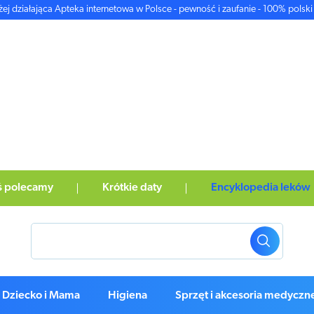
żej działająca Apteka internetowa w Polsce - pewność i zaufanie - 100% polski 
ś polecamy
Krótkie daty
Encyklopedia leków
Dziecko i Mama
Higiena
Sprzęt i akcesoria medyczn