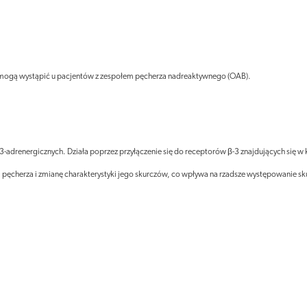
mogą wystąpić u pacjentów z zespołem pęcherza nadreaktywnego (OAB).
-3-adrenergicznych. Działa poprzez przyłączenie się do receptorów β-3 znajdujących się
i pęcherza i zmianę charakterystyki jego skurczów, co wpływa na rzadsze występowanie s