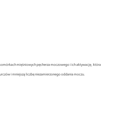
 w komórkach mięśniowych pęcherza moczowego i ich aktywację, która
kurczów i mniejszą liczbę niezamierzonego oddania moczu.