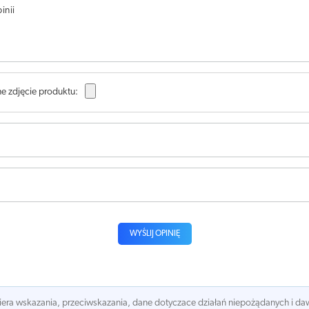
inii
e zdjęcie produktu:
WYŚLIJ OPINIĘ
awiera wskazania, przeciwskazania, dane dotyczace działań niepożądanych i 