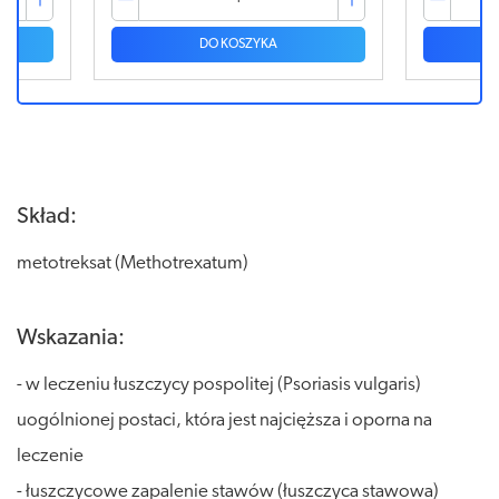
DO KOSZYKA
Skład:
metotreksat (Methotrexatum)
Wskazania:
- w leczeniu łuszczycy pospolitej (Psoriasis vulgaris)
uogólnionej postaci, która jest najcięższa i oporna na
leczenie
- łuszczycowe zapalenie stawów (łuszczyca stawowa)