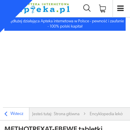
Najdłużej działająca Apteka internetowa w Polsce - pewność i zaufanie
- 100% polski kapitał
Wstecz
Jesteś tutaj:
Strona główna
Encyklopedia leków
METHOTREXAT-EBEWE tabletki