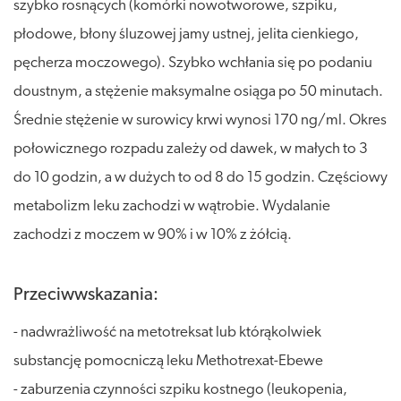
szybko rosnących (komórki nowotworowe, szpiku,
płodowe, błony śluzowej jamy ustnej, jelita cienkiego,
pęcherza moczowego). Szybko wchłania się po podaniu
doustnym, a stężenie maksymalne osiąga po 50 minutach.
Średnie stężenie w surowicy krwi wynosi 170 ng/ml. Okres
połowicznego rozpadu zależy od dawek, w małych to 3
do 10 godzin, a w dużych to od 8 do 15 godzin. Częściowy
metabolizm leku zachodzi w wątrobie. Wydalanie
zachodzi z moczem w 90% i w 10% z żółcią.
Przeciwwskazania:
- nadwrażliwość na metotreksat lub którąkolwiek
substancję pomocniczą leku Methotrexat-Ebewe
- zaburzenia czynności szpiku kostnego (leukopenia,