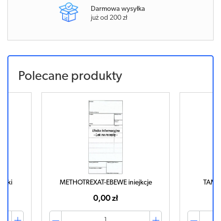
Darmowa wysyłka
już od 200 zł
Polecane produkty
etki
METHOTREXAT-EBEWE iniejkcje
TAMOX
0,00 zł