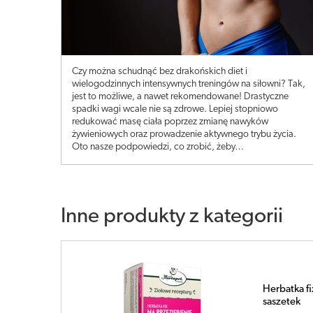
Czy można schudnąć bez drakońskich diet i
wielogodzinnych intensywnych treningów na siłowni? Tak,
jest to możliwe, a nawet rekomendowane! Drastyczne
spadki wagi wcale nie są zdrowe. Lepiej stopniowo
redukować masę ciała poprzez zmianę nawyków
żywieniowych oraz prowadzenie aktywnego trybu życia.
Oto nasze podpowiedzi, co zrobić, żeby…
Inne produkty z kategorii
atka fix Na przeziębienie x 20
etek