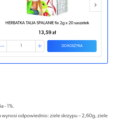
HERBATKA TALIA SPALANIE fix 2g x 20 saszetek
HERBA
13,59 zł
DO KOSZYKA
a - 1%.
 wynosi odpowiednio: ziele skrzypu – 2,60g, ziele