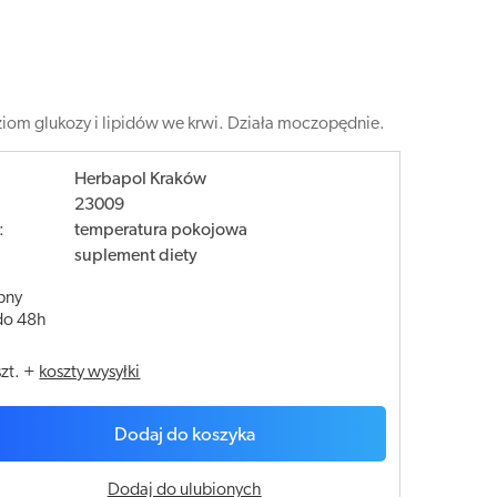
iom glukozy i lipidów we krwi. Działa moczopędnie.
Herbapol Kraków
23009
:
temperatura pokojowa
suplement diety
pny
do 48h
szt.
+
koszty wysyłki
Dodaj do koszyka
Dodaj do ulubionych