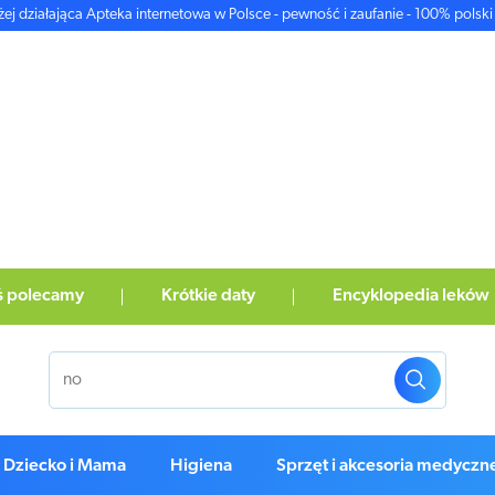
żej działająca Apteka internetowa w Polsce - pewność i zaufanie - 100% polski 
ś polecamy
Krótkie daty
Encyklopedia leków
Dziecko i Mama
Higiena
Sprzęt i akcesoria medyczn