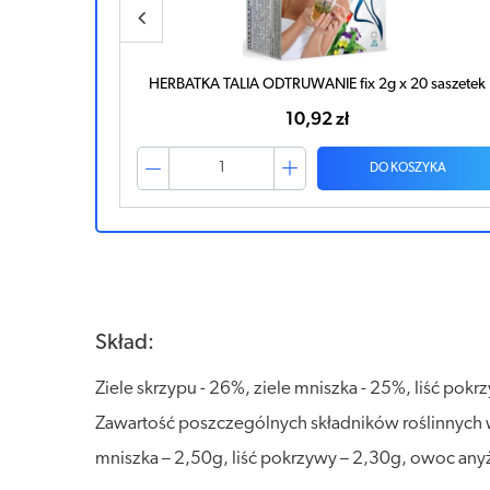
szetek
HERBATKA TALIA ODTRUWANIE fix 2g x 20 saszetek
10,92 zł
ZYKA
DO KOSZYKA
Skład:
Ziele skrzypu - 26%, ziele mniszka - 25%, liść pokr
Zawartość poszczególnych składników roślinnych w
mniszka – 2,50g, liść pokrzywy – 2,30g, owoc anyżu