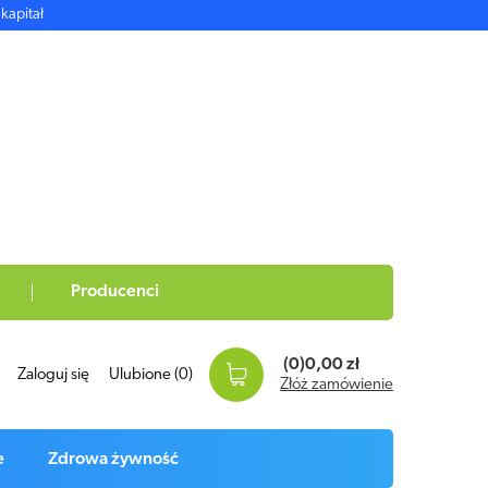
kapitał
Producenci
(0)
0,00 zł
Zaloguj się
Ulubione
(0)
Złóż zamówienie
e
Zdrowa żywność