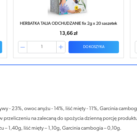
HERBATKA TALIA ODCHUDZANIE fix 2g x 20 saszetek
13,66 zł
DO KOSZYKA
zywy - 23%, owoc anyżu - 14%, liść mięty - 11%, Garcinia cambogi
 przeliczeniu na zalecaną do spożycia dzienną porcję produktu
 – 1,40g, liść mięty – 1,10g, Garcinia cambogia – 0,10g.