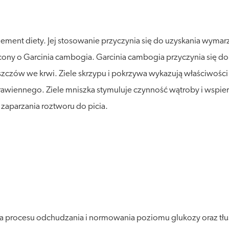
ent diety. Jej stosowanie przyczynia się do uzyskania wymarzo
y o Garcinia cambogia. Garcinia cambogia przyczynia się do 
łuszczów we krwi. Ziele skrzypu i pokrzywa wykazują właściwości
rawiennego. Ziele mniszka stymuluje czynność wątroby i wspi
zaparzania roztworu do picia.
ia procesu odchudzania i normowania poziomu glukozy oraz tł