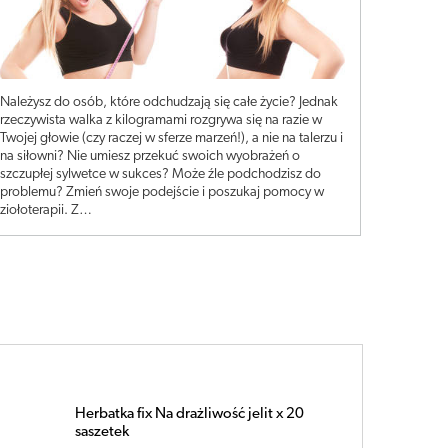
Należysz do osób, które odchudzają się całe życie? Jednak
rzeczywista walka z kilogramami rozgrywa się na razie w
Twojej głowie (czy raczej w sferze marzeń!), a nie na talerzu i
na siłowni? Nie umiesz przekuć swoich wyobrażeń o
szczupłej sylwetce w sukces? Może źle podchodzisz do
problemu? Zmień swoje podejście i poszukaj pomocy w
ziołoterapii. Z…
Herbatka fix Kaszelek x 20 s