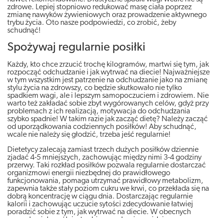
zdrowe. Lepiej stopniowo redukować masę ciała poprzez
zmianę nawyków żywieniowych oraz prowadzenie aktywnego
trybu życia. Oto nasze podpowiedzi, co zrobić, żeby
schudnąć!
Spożywaj regularnie posiłki
Każdy, kto chce zrzucić trochę kilogramów, martwi się tym, jak
rozpocząć odchudzanie i jak wytrwać na diecie! Najważniejsze
w tym wszystkim jest patrzenie na odchudzanie jako na zmianę
stylu życia na zdrowszy, co będzie skutkowało nie tylko
spadkiem wagi, ale i lepszym samopoczuciem i zdrowiem. Nie
warto też zakładać sobie zbyt wygórowanych celów, gdyż przy
problemach z ich realizacją, motywacja do odchudzania
szybko spadnie! W takim razie jak zacząć dietę? Należy zacząć
od uporządkowania codziennych posiłków! Aby schudnąć,
wcale nie należy się głodzić, trzeba jeść regularnie!
Dietetycy zalecają zamiast trzech dużych posiłków dziennie
zjadać 4-5 mniejszych, zachowując między nimi 3-4 godziny
przerwy. Taki rozkład posiłków pozwala regularnie dostarczać
organizmowi energii niezbędnej do prawidłowego
funkcjonowania, pomaga utrzymać prawidłowy metabolizm,
zapewnia także stały poziom cukru we krwi, co przekłada się na
dobrą koncentrację w ciągu dnia. Dostarczając regularnie
kalorii i zachowując uczucie sytości zdecydowanie łatwiej
poradzić sobie z tym, jak wytrwać na diecie. W obecnych