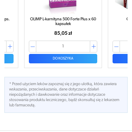
 kaps.
OLIMP L-karnityna 500 Forte Plus x 60
Cal
kapsułek
85,05 zł
DO KOSZYKA
* Przed użyciem leków zapoznaj się z jego ulotką, która zawiera
wskazania, przeciwskazania, dane dotyczace działań
niepożądanych i dawkowanie oraz informacje dotyczace
stosowania produktu leczniczego, bądź skonsultuj się z lekarzem
lub farmaceutą.