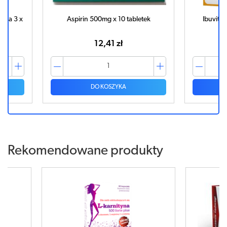
ega 3 x
Aspirin 500mg x 10 tabletek
Ibuvit 
12,41 zł
DO KOSZYKA
Rekomendowane produkty