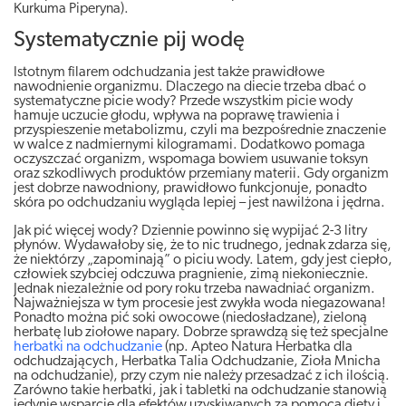
Kurkuma Piperyna).
Systematycznie pij wodę
Istotnym filarem odchudzania jest także prawidłowe
nawodnienie organizmu. Dlaczego na diecie trzeba dbać o
systematyczne picie wody? Przede wszystkim picie wody
hamuje uczucie głodu, wpływa na poprawę trawienia i
przyspieszenie metabolizmu, czyli ma bezpośrednie znaczenie
w walce z nadmiernymi kilogramami. Dodatkowo pomaga
oczyszczać organizm, wspomaga bowiem usuwanie toksyn
oraz szkodliwych produktów przemiany materii. Gdy organizm
jest dobrze nawodniony, prawidłowo funkcjonuje, ponadto
skóra po odchudzaniu wygląda lepiej – jest nawilżona i jędrna.
Jak pić więcej wody? Dziennie powinno się wypijać 2-3 litry
płynów. Wydawałoby się, że to nic trudnego, jednak zdarza się,
że niektórzy „zapominają” o piciu wody. Latem, gdy jest ciepło,
człowiek szybciej odczuwa pragnienie, zimą niekoniecznie.
Jednak niezależnie od pory roku trzeba nawadniać organizm.
Najważniejsza w tym procesie jest zwykła woda niegazowana!
Ponadto można pić soki owocowe (niedosładzane), zieloną
herbatę lub ziołowe napary. Dobrze sprawdzą się też specjalne
herbatki na odchudzanie
(np. Apteo Natura Herbatka dla
odchudzających, Herbatka Talia Odchudzanie, Zioła Mnicha
na odchudzanie), przy czym nie należy przesadzać z ich ilością.
Zarówno takie herbatki, jak i tabletki na odchudzanie stanowią
jedynie wsparcie dla efektów uzyskiwanych za pomocą diety i