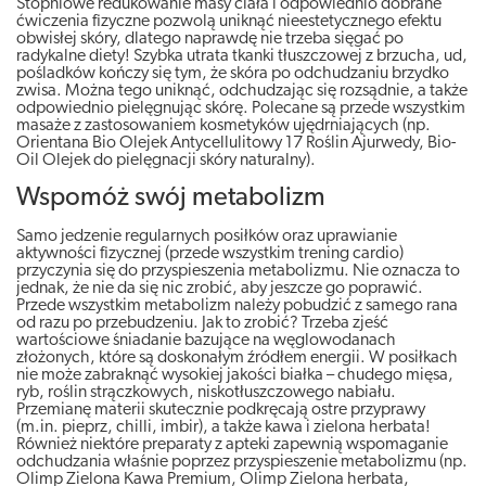
Stopniowe redukowanie masy ciała i odpowiednio dobrane
ćwiczenia fizyczne pozwolą uniknąć nieestetycznego efektu
obwisłej skóry, dlatego naprawdę nie trzeba sięgać po
radykalne diety! Szybka utrata tkanki tłuszczowej z brzucha, ud,
pośladków kończy się tym, że skóra po odchudzaniu brzydko
zwisa. Można tego uniknąć, odchudzając się rozsądnie, a także
odpowiednio pielęgnując skórę. Polecane są przede wszystkim
masaże z zastosowaniem kosmetyków ujędrniających (np.
Orientana Bio Olejek Antycellulitowy 17 Roślin Ajurwedy, Bio-
Oil Olejek do pielęgnacji skóry naturalny).
Wspomóż swój metabolizm
Samo jedzenie regularnych posiłków oraz uprawianie
aktywności fizycznej (przede wszystkim trening cardio)
przyczynia się do przyspieszenia metabolizmu. Nie oznacza to
jednak, że nie da się nic zrobić, aby jeszcze go poprawić.
Przede wszystkim metabolizm należy pobudzić z samego rana
od razu po przebudzeniu. Jak to zrobić? Trzeba zjeść
wartościowe śniadanie bazujące na węglowodanach
złożonych, które są doskonałym źródłem energii. W posiłkach
nie może zabraknąć wysokiej jakości białka – chudego mięsa,
ryb, roślin strączkowych, niskotłuszczowego nabiału.
Przemianę materii skutecznie podkręcają ostre przyprawy
(m.in. pieprz, chilli, imbir), a także kawa i zielona herbata!
Również niektóre preparaty z apteki zapewnią wspomaganie
odchudzania właśnie poprzez przyspieszenie metabolizmu (np.
Olimp Zielona Kawa Premium, Olimp Zielona herbata,