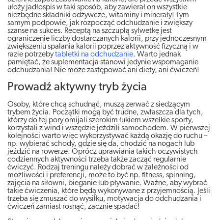
ułoży jadłospis w taki sposób, aby zawierał on wszystkie
niezbędne składniki odżywcze, witaminy i minerały! Tym
samym podpowie, jak rozpocząć odchudzanie i zwiększy
szanse na sukces. Receptą na szczupłą sylwetkę jest
ograniczenie liczby dostarczanych kalorii, przy jednoczesnym
zwiększeniu spalania kalorii poprzez aktywność fizyczną i w
razie potrzeby
tabletki na odchudzanie
. Warto jednak
pamiętać, że suplementacja stanowi jedynie wspomaganie
odchudzania! Nie może zastępować ani diety, ani ćwiczeń!
Prowadź aktywny tryb życia
Osoby, które chcą schudnąć, muszą zerwać z siedzącym
trybem życia. Początki mogą być trudne, zwłaszcza dla tych,
którzy do tej pory omijali szerokim łukiem wszelkie sporty,
korzystali z wind i wszędzie jeździli samochodem. W pierwszej
kolejności warto więc wykorzystywać każdą okazję do ruchu –
np. wybierać schody, gdzie się da, chodzić na nogach lub
jeździć na rowerze. Oprócz uprawiania takich oczywistych
codziennych aktywności trzeba także zacząć regularnie
ćwiczyć. Rodzaj treningu należy dobrać w zależności od
możliwości i preferencji, może to być np. fitness, spinning,
zajęcia na siłowni, bieganie lub pływanie. Ważne, aby wybrać
takie ćwiczenia, które będą wykonywane z przyjemnością. Jeśli
trzeba się zmuszać do wysiłku, motywacja do odchudzania i
ćwiczeń zamiast rosnąć, zacznie spadać!