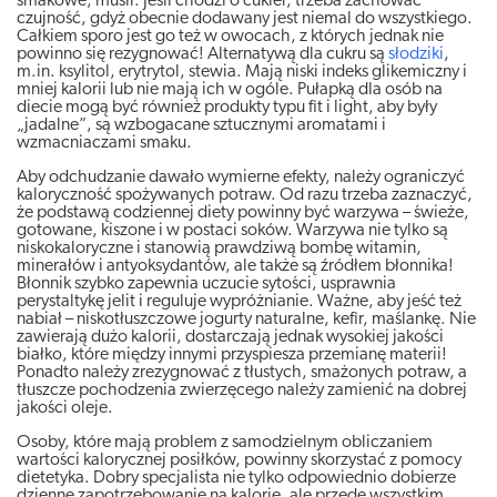
smakowe, musli. Jeśli chodzi o cukier, trzeba zachować
czujność, gdyż obecnie dodawany jest niemal do wszystkiego.
Całkiem sporo jest go też w owocach, z których jednak nie
powinno się rezygnować! Alternatywą dla cukru są
słodziki
,
m.in. ksylitol, erytrytol, stewia. Mają niski indeks glikemiczny i
mniej kalorii lub nie mają ich w ogóle. Pułapką dla osób na
diecie mogą być również produkty typu fit i light, aby były
„jadalne”, są wzbogacane sztucznymi aromatami i
wzmacniaczami smaku.
Aby odchudzanie dawało wymierne efekty, należy ograniczyć
kaloryczność spożywanych potraw. Od razu trzeba zaznaczyć,
że podstawą codziennej diety powinny być warzywa – świeże,
gotowane, kiszone i w postaci soków. Warzywa nie tylko są
niskokaloryczne i stanowią prawdziwą bombę witamin,
minerałów i antyoksydantów, ale także są źródłem błonnika!
Błonnik szybko zapewnia uczucie sytości, usprawnia
perystaltykę jelit i reguluje wypróżnianie. Ważne, aby jeść też
nabiał – niskotłuszczowe jogurty naturalne, kefir, maślankę. Nie
zawierają dużo kalorii, dostarczają jednak wysokiej jakości
białko, które między innymi przyspiesza przemianę materii!
Ponadto należy zrezygnować z tłustych, smażonych potraw, a
tłuszcze pochodzenia zwierzęcego należy zamienić na dobrej
jakości oleje.
Osoby, które mają problem z samodzielnym obliczaniem
wartości kalorycznej posiłków, powinny skorzystać z pomocy
dietetyka. Dobry specjalista nie tylko odpowiednio dobierze
dzienne zapotrzebowanie na kalorie, ale przede wszystkim