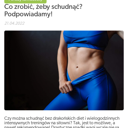
Co zrobić, żeby schudnąć?
Podpowiadamy!
21.04.2022
Czy można schudnąć bez drakońskich diet i wielogodzinnych
intensywnych treningów na siłowni? Tak, jest to możliwe, a
nawet rekomendowane! Drastyczne spadki wagi wcale nie są