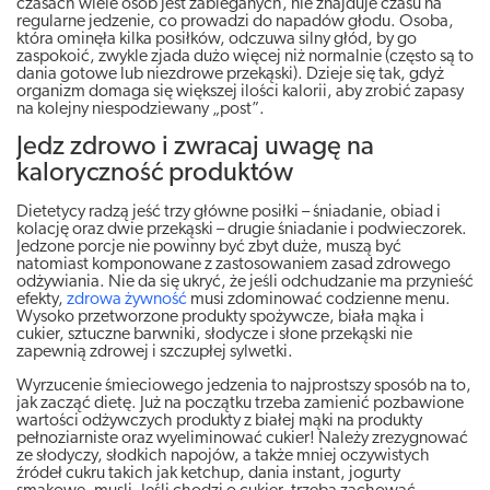
czasach wiele osób jest zabieganych, nie znajduje czasu na
regularne jedzenie, co prowadzi do napadów głodu. Osoba,
która ominęła kilka posiłków, odczuwa silny głód, by go
zaspokoić, zwykle zjada dużo więcej niż normalnie (często są to
dania gotowe lub niezdrowe przekąski). Dzieje się tak, gdyż
organizm domaga się większej ilości kalorii, aby zrobić zapasy
na kolejny niespodziewany „post”.
Jedz zdrowo i zwracaj uwagę na
kaloryczność produktów
Dietetycy radzą jeść trzy główne posiłki – śniadanie, obiad i
kolację oraz dwie przekąski – drugie śniadanie i podwieczorek.
Jedzone porcje nie powinny być zbyt duże, muszą być
natomiast komponowane z zastosowaniem zasad zdrowego
odżywiania. Nie da się ukryć, że jeśli odchudzanie ma przynieść
efekty,
zdrowa żywność
musi zdominować codzienne menu.
Wysoko przetworzone produkty spożywcze, biała mąka i
cukier, sztuczne barwniki, słodycze i słone przekąski nie
zapewnią zdrowej i szczupłej sylwetki.
Wyrzucenie śmieciowego jedzenia to najprostszy sposób na to,
jak zacząć dietę. Już na początku trzeba zamienić pozbawione
wartości odżywczych produkty z białej mąki na produkty
pełnoziarniste oraz wyeliminować cukier! Należy zrezygnować
ze słodyczy, słodkich napojów, a także mniej oczywistych
źródeł cukru takich jak ketchup, dania instant, jogurty