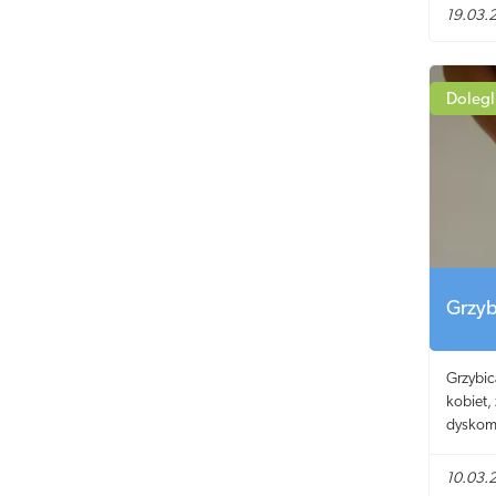
szczegó
19.03.
objawów
Dolegl
Grzyb
Grzybic
kobiet,
dyskomf
10.03.