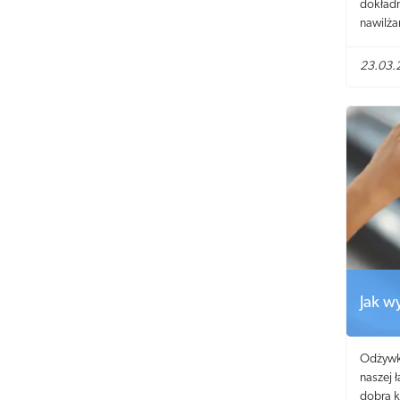
dokładn
nawilża
23.03.
Jak w
Odżywk
naszej 
dobra k