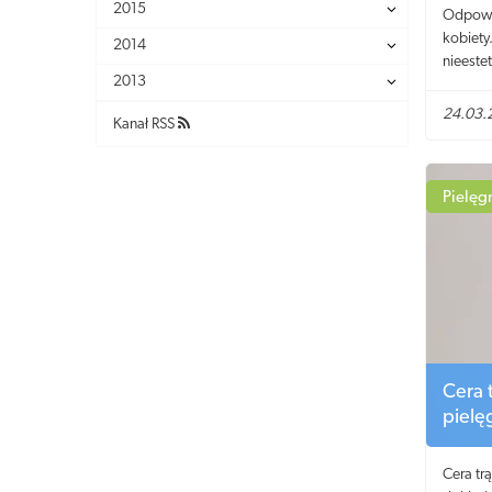
2015
Odpowie
kobiety
2014
nieeste
2013
wieloma
jak zwa
24.03.
Kanał RSS
niezawo
Przyjrzy
na rynk
Pielęg
Cera 
piel
Cera tr