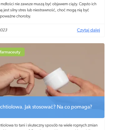
 mdłości nie zawsze muszą być objawem ciąży. Często ich
ą jest silny stres lub niestrawność, choć mogą nią być
 poważne choroby.
2023
Czytaj dalej
 farmaceuty
ichtiolowa. Jak stosować? Na co pomaga?
tiolowa to tani i skuteczny sposób na wiele ropnych zmian