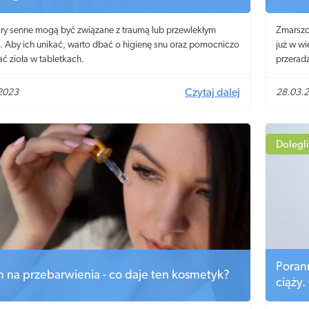
y senne mogą być związane z traumą lub przewlekłym
Zmarszc
. Aby ich unikać, warto dbać o higienę snu oraz pomocniczo
już w wi
ć zioła w tabletkach.
przerad
jeszcze 
cienka 
2023
Czytaj dalej
28.03.
zniwelo
Dolegli
Poran
 na przebarwienia - co daje ten kosmetyk?
ciąży