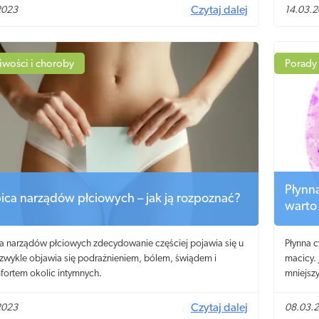
lnie narażeni na poważne objawy grypy. Nie lekceważ jej
2023
Czytaj dalej
14.03.
 i uzyskaj od lekarza eZwolnienie z pracy, aby wyzdrowieć.
iwości i choroby
Porady
Płynna
ica narządów płciowych – jak ją rozpoznać?
warto
a narządów płciowych zdecydowanie częściej pojawia się u
Płynna c
 zwykle objawia się podrażnieniem, bólem, świądem i
macicy. 
ortem okolic intymnych.
mniejsz
2023
Czytaj dalej
08.03.