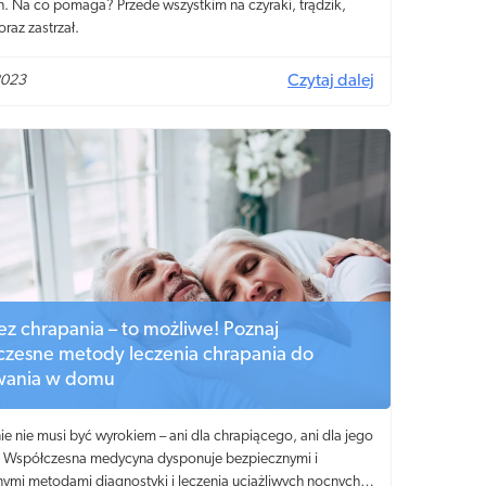
h. Na co pomaga? Przede wszystkim na czyraki, trądzik,
oraz zastrzał.
2023
Czytaj dalej
ez chrapania – to możliwe! Poznaj
zesne metody leczenia chrapania do
wania w domu
e nie musi być wyrokiem – ani dla chrapiącego, ani dla jego
h! Współczesna medycyna dysponuje bezpiecznymi i
nymi metodami diagnostyki i leczenia uciążliwych nocnych