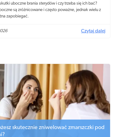
 skutki uboczne brania sterydów i czy trzeba się ich bać?
boczne są zróżnicowane i często poważne, jednak wielu z
żna zapobiegać.
2026
Czytaj dalej
ożesz skutecznie zniwelować zmarszczki pod
i?