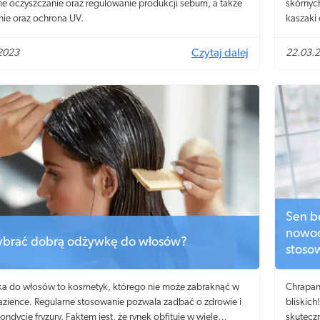
e oczyszczanie oraz regulowanie produkcji sebum, a także
skórnyc
nie oraz ochrona UV.
kaszaki 
2023
Czytaj dalej
22.03.
Sen b
nowoc
ybrać dobrą odżywkę do włosów?
stoso
a do włosów to kosmetyk, którego nie może zabraknąć w
Chrapani
łazience. Regularne stosowanie pozwala zadbać o zdrowie i
bliskic
ondycję fryzury. Faktem jest, że rynek obfituje w wiele
skutecz