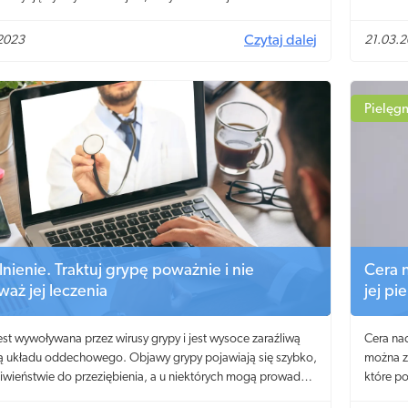
ch propozycji. Trzeba się zastanowić nad tym, jakie są nasze
odgłosó
ania i wyszukać produkt zgodny z potrzebami włosów.
samopo
2023
Czytaj dalej
21.03.
obieta posiada inny rodzaj włosów, przez co dobranie
i bywa trudnym zadaniem. Sprawdźmy, o czym pamiętać
 zakupu takiego produktu. Jak dokonać wyboru?
Pielęgn
nienie. Traktuj grypę poważnie i nie
Cera 
waż jej leczenia
jej pi
est wywoływana przez wirusy grypy i jest wysoce zaraźliwą
Cera nac
 układu oddechowego. Objawy grypy pojawiają się szybko,
można zr
iwieństwie do przeziębienia, a u niektórych mogą prowadzić
które po
żnych komplikacji. Starsi dorośli i małe dzieci są