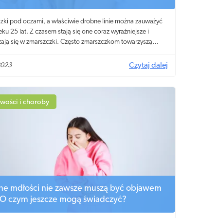
zki pod oczami, a właściwie drobne linie można zauważyć
eku 25 lat. Z czasem stają się one coraz wyraźniejsze i
zają się w zmarszczki. Często zmarszczkom towarzyszą
cienie pod oczami, bo skóra w tym miejscu jest wyjątkowo
i wrażliwa. Dziś podpowiemy, jak możesz skutecznie
2023
Czytaj dalej
wać zmarszczki pod oczami?
wości i choroby
ne mdłości nie zawsze muszą być objawem
. O czym jeszcze mogą świadczyć?