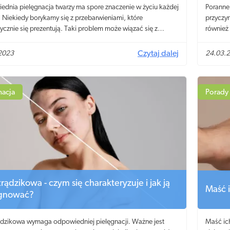
dnia pielęgnacja twarzy ma spore znaczenie w życiu każdej
Poranne
. Niekiedy borykamy się z przebarwieniami, które
przyczyn
tycznie się prezentują. Taki problem może wiązać się z
również
 przyczynami, dlatego bardzo ważne jest to, aby wiedzieć,
lczać przebarwienia. Na szczęście z pomocą przychodzi
2023
Czytaj dalej
24.03.
dne serum, które zakupimy praktycznie w każdej drogerii.
jmy się temu, jak działa produkt i dlaczego jest tak popularny
u. Czym jest serum na przebarwienia?
nacja
Porady
trądzikowa - czym się charakteryzuje i jak ją
Maść 
ęgnować?
ądzikowa wymaga odpowiedniej pielęgnacji. Ważne jest
Maść ich