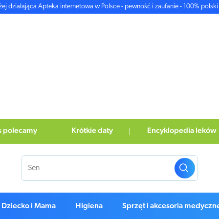
żej działająca Apteka internetowa w Polsce - pewność i zaufanie - 100% polski 
ś polecamy
Krótkie daty
Encyklopedia leków
Dziecko i Mama
Higiena
Sprzęt i akcesoria medyczn