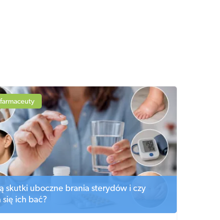
 farmaceuty
są skutki uboczne brania sterydów i czy
 się ich bać?