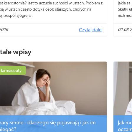
st kserostomia? Jest to uczucie suchości w ustach. Problem z
Jakie są
ią w ustach często dotyka osób starszych, chorych na
Skutki u
ę i zespół Sjögrena.
nich mo
2026
Czytaj dalej
02.08.
tałe wpisy
 farmaceuty
ary senne - dlaczego się pojawiają i jak im
Jak m
biegać?
oczam