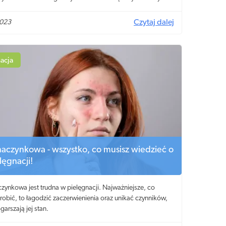
w. Sprawdź, jak przestać chrapać i znów cieszyć się dobrym
czuciem.
2023
Czytaj dalej
acja
naczynkowa - wszystko, co musisz wiedzieć o
elęgnacji!
zynkowa jest trudna w pielęgnacji. Najważniejsze, co
obić, to łagodzić zaczerwienienia oraz unikać czynników,
garszają jej stan.