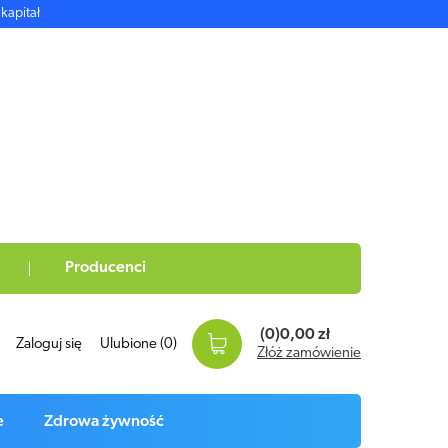
kapitał
Producenci
(0)
0,00 zł
Zaloguj się
Ulubione
(0)
Złóż zamówienie
e
Zdrowa żywność