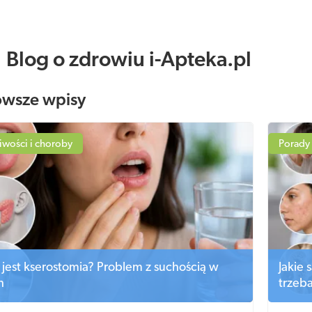
Blog o zdrowiu i-Apteka.pl
owsze wpisy
iwości i choroby
Porady
jest kserostomia? Problem z suchością w
Jakie 
h
trzeba