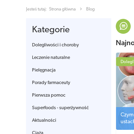
Jesteś tutaj:
Strona główna
Blog
Kategorie
Najn
Dolegliwości i choroby
Leczenie naturalne
Dolegl
Pielęgnacja
Porady farmaceuty
Pierwsza pomoc
Superfoods - superżywność
Czym 
Aktualności
ustac
Ciąża