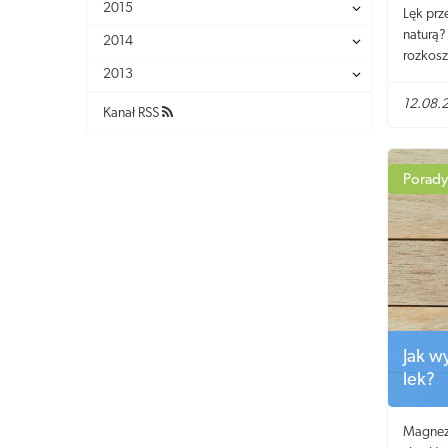
2015
Lęk prz
naturą?
2014
rozkosz
2013
kleszcz
domu, po
12.08.
Kanał RSS
borelio
do wykr
Porady
Jak w
lek?
Magnez 