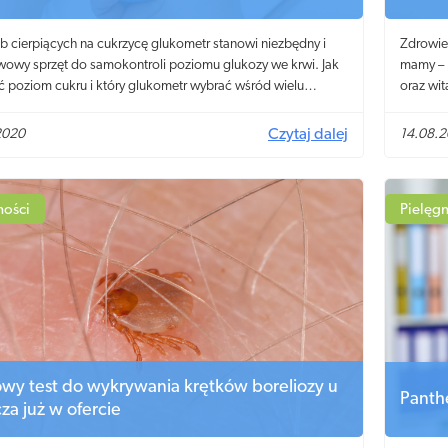
b cierpiących na cukrzycę glukometr stanowi niezbędny i
Zdrowie
owy sprzęt do samokontroli poziomu glukozy we krwi. Jak
mamy – 
ć poziom cukru i który glukometr wybrać wśród wielu
oraz wi
 dostępnych na rynku? Podpowiemy, na co zwrócić uwagę,
Polskie
decydujesz się na zakup.
ciąży n
2020
Czytaj dalej
14.08.
specjaln
witaminy
ności
Pielęgn
y test do wykrywania krętków boreliozy u
Panth
cza już w ofercie