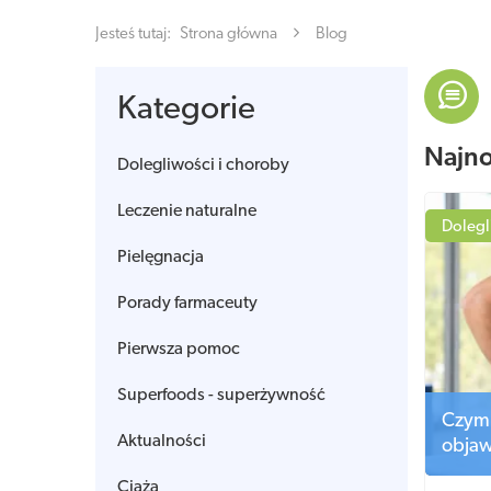
Jesteś tutaj:
Strona główna
Blog
Kategorie
Najn
Dolegliwości i choroby
Leczenie naturalne
Dolegl
Pielęgnacja
Porady farmaceuty
Pierwsza pomoc
Superfoods - superżywność
Czym 
Aktualności
objaw
Ciąża