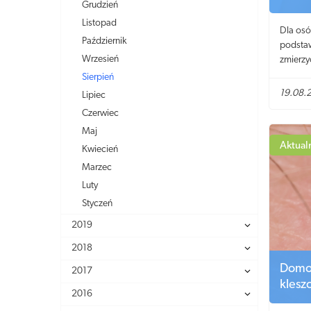
Grudzień
Listopad
Dla osó
Październik
podstaw
Wrzesień
zmierzy
różnych
Sierpień
zanim z
19.08.
Lipiec
Czerwiec
Maj
Aktual
Kwiecień
Marzec
Luty
Styczeń
2019
2018
Domow
2017
klesz
2016