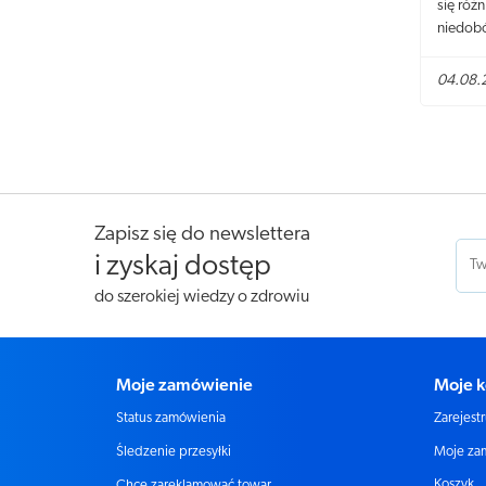
się róż
niedobó
zwracać
04.08.
Zapisz się do newslettera
i zyskaj dostęp
do szerokiej wiedzy o zdrowiu
Moje zamówienie
Moje k
Status zamówienia
Zarejestr
Moje za
Śledzenie przesyłki
Koszyk
Chcę zareklamować towar