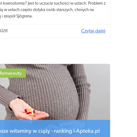
t kserostomia? Jest to uczucie suchości w ustach. Problem z
ią w ustach często dotyka osób starszych, chorych na
 i zespół Sjögrena.
2026
Czytaj dalej
 farmaceuty
sze witaminy w ciąży - ranking i-Apteka.pl