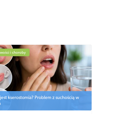
wości i choroby
jest kserostomia? Problem z suchością w
h