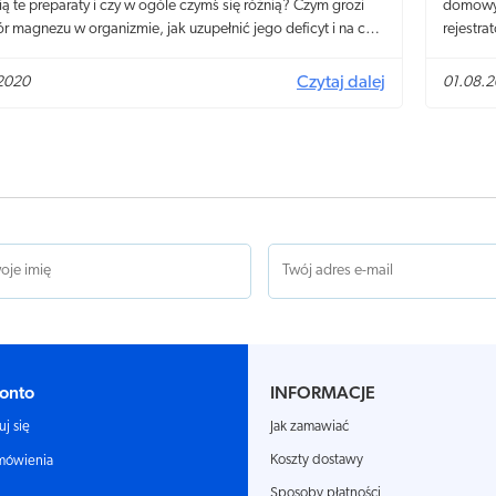
nią te preparaty i czy w ogóle czymś się różnią? Czym grozi
domowym
r magnezu w organizmie, jak uzupełnić jego deficyt i na co
rejestra
 uwagę wybierając dobry magnez? Sprawdź koniecznie!
przeszk
kogo je
2020
Czytaj dalej
01.08.
onto
INFORMACJE
Jak zamawiać
uj się
Koszty dostawy
mówienia
Sposoby płatności