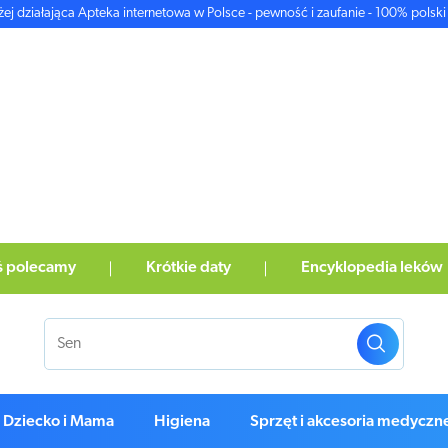
żej działająca Apteka internetowa w Polsce - pewność i zaufanie - 100% polski 
ś polecamy
Krótkie daty
Encyklopedia leków
Dziecko i Mama
Higiena
Sprzęt i akcesoria medyczn