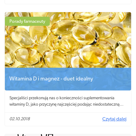
układu odpornościowego, a jest nim colostrum, zwane inaczej
siarą bydlęcą.
Porady farmaceuty
Witamina D i magnez - duet idealny
Specjaliści przekonują nas o konieczności suplementowania
witaminy D, jako przyczynę najczęściej podając niedostateczną
liczbę dni słonecznych w Polsce (witamina D syntezowana jest w
organizmie pod wpływem słońca!) i rzeczywiście nie można z tym
02.10.2018
Czytaj dalej
stwierdzeniem polemizować. Jednak stosowanie preparatów z
cholekalcyferolem (nawet w dużych dawkach) nie stanowi