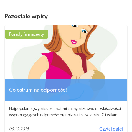
Pozostałe wpisy
Porady farmaceuty
Colostrum na odporność!
Najpopularniejszymi substancjami znanymi ze swoich właściwości
wspomagających odporność organizmu jest witamina C i witamina
D, tran oraz olej z wątroby rekina. Stosunkowo niewiele osób wie,
że jest jeszcze jeden naturalny składnik, który pobudza pracę
09.10.2018
Czytaj dalej