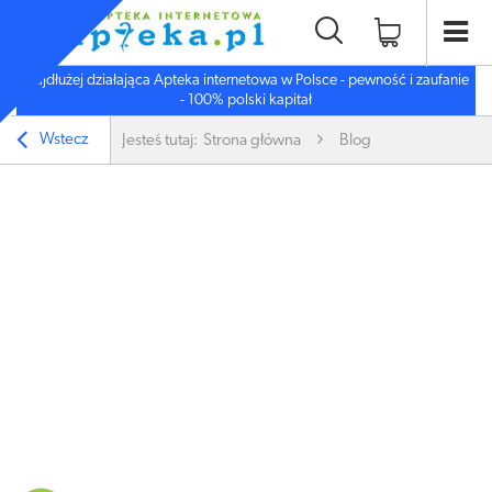
Najdłużej działająca Apteka internetowa w Polsce - pewność i zaufanie
- 100% polski kapitał
Wstecz
Jesteś tutaj:
Strona główna
Blog