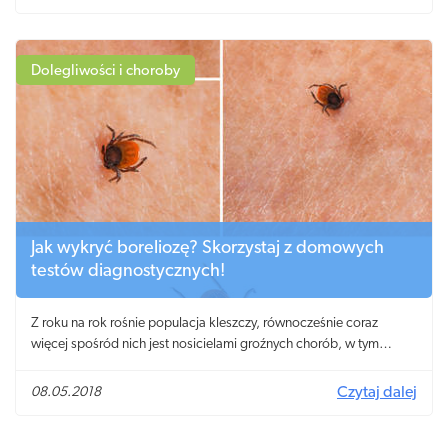
prawdziwe bogactwo pokrzywy indyjskiej tkwi w jej wnętrzu – i
liście, i korzeń zawierają bowiem forskolinę, czyli substancję
czynną odpowiedzialną za jej działanie terapeutyczne, które
obejmuje właściwości odchudzające, przeciwbakteryjne oraz
Dolegliwości i choroby
obniżające ciśnienie.
Jak wykryć boreliozę? Skorzystaj z domowych
testów diagnostycznych!
Z roku na rok rośnie populacja kleszczy, równocześnie coraz
więcej spośród nich jest nosicielami groźnych chorób, w tym
krętków boreliozy. Zagrożenie jest tym poważniejsze, iż kleszcze
sukcesywnie poszerzają terytorium swojego żerowania,
08.05.2018
Czytaj dalej
wychodząc z lasów do miejskich parków oraz do przydomowych
ogródków. I choć nie każde ukąszenie kleszcza jest jednoznaczne