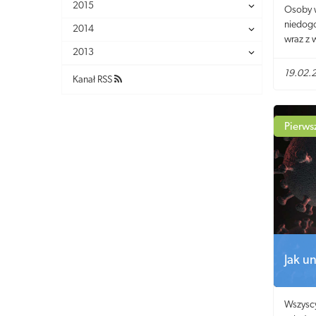
2015
Osoby w
niedogo
2014
wraz z 
2013
osłabie
senioró
19.02.
Kanał RSS
łaknien
zdrowia
Pierws
Jak u
Wszyscy