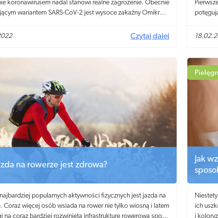
ie koronawirusem nadal stanowi realne zagrożenie. Obecnie
Pierwsz
ącym wariantem SARS-CoV-2 jest wysoce zakaźny Omikron.
potęgują
ie nie jest on aż tak groźny jak choćby Delta, jednak wciąż
— niepot
ne jest przestrzeganie obostrzeń i korzystanie ze środków
sobie z 
2022
Czytaj dalej
18.02.
 osobistej! Jak uniknąć zakażenia koronawirusem?
codzien
oczekiwa
pielucho
Pielęgn
Jak w
azda na rowerze jest zdrowa?
sposo
 najbardziej popularnych aktywności fizycznych jest jazda na
Niestet
. Coraz więcej osób wsiada na rower nie tylko wiosną i latem
ich uszk
gi na coraz bardziej rozwiniętą infrastrukturę rowerową sport
i kolory