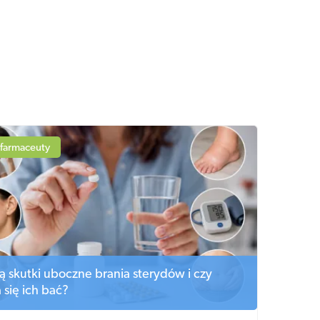
 farmaceuty
są skutki uboczne brania sterydów i czy
 się ich bać?