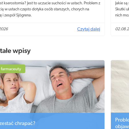
st kserostomia? Jest to uczucie suchości w ustach. Problem z
Jakie są
ią w ustach często dotyka osób starszych, chorych na
Skutki u
ę i zespół Sjögrena.
nich mo
2026
Czytaj dalej
02.08.
tałe wpisy
 farmaceuty
Probl
rzestać chrapać?
objaw