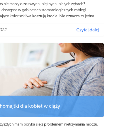
as nie marzy o zdrowych, pięknych, białych zębach?
y, dostępne w gabinetach stomatologicznych zabiegi
jące kolor szkliwa kosztują krocie. Nie oznacza to jednak,
y z ograniczonym budżetem muszą zapomnieć o atrakcyjnie
jącym uzębieniu. Od dziesiątek lat ludzkości są bowiem
2022
Czytaj dalej
posoby na efektywne wybielenie zębów w domu. Co więcej,
wystarczą do tego produkty, które każdy posiada w swojej
homajtki dla kobiet w ciąży
rzyszłych mam boryka się z problemem nietrzymania moczu.