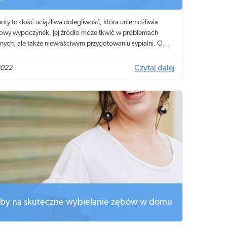
ty to dość uciążliwa dolegliwość, która uniemożliwia
owy wypoczynek. Jej źródło może tkwić w problemach
nych, ale także niewłaściwym przygotowaniu sypialni. O
gą świadczyć nocne poty oraz jak sobie z nimi poradzić?
e porady pomogą zapewnić spokojny, zdrowy sen.
2022
Czytaj dalej
by na skuteczne wybielanie zębów w domu