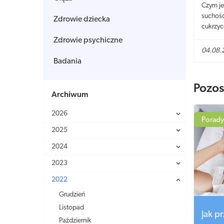
Czym je
suchośc
Zdrowie dziecka
cukrzyc
Zdrowie psychiczne
04.08.
Badania
Pozos
Archiwum
2026
Porady
2025
2024
2023
2022
Grudzień
Listopad
Jak p
Październik