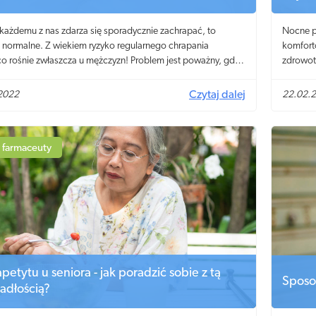
każdemu z nas zdarza się sporadycznie zachrapać, to
Nocne po
 normalne. Z wiekiem ryzyko regularnego chrapania
komfort
o rośnie zwłaszcza u mężczyzn! Problem jest poważny, gdyż
zdrowot
yczy tylko chrapiącego, ale i osoby śpiącej obok! Dlaczego
czym mo
my? Jak przestać chrapać?
Poniższ
2022
Czytaj dalej
22.02.
 farmaceuty
petytu u seniora - jak poradzić sobie z tą
Sposo
adłością?