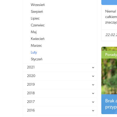
Wrzesień
Niemal 
Sierpień
całkiem
Lipiec
znacząc
Czerwiec
nie dot
Maj
chrapie
22.02.
Kwiecień
Marzec
Luty
Porady
Styczeń
2021
2020
2019
2018
Brak a
2017
przyp
2016