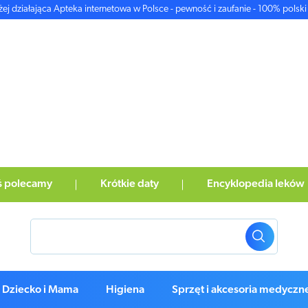
żej działająca Apteka internetowa w Polsce - pewność i zaufanie - 100% polski 
ś polecamy
Krótkie daty
Encyklopedia leków
Dziecko i Mama
Higiena
Sprzęt i akcesoria medyczn