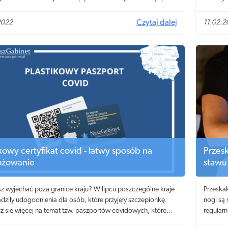
wiany jest także jesienią i zimą. Jak się okazuje, jazda na
przesus
 to nie tylko świetny sposób na dotarcie z punktu do punktu,
Jak wzm
2022
Czytaj dalej
11.02.2
że doskonały sposób na poprawę kondycji, zdrowia oraz
blask?
ie zbędnych kilogramów.
ikowy certyfikat covid - łatwy sposób na
Przes
óżowanie
stawu
sz wyjechać poza granice kraju? W lipcu poszczególne kraje
Przeskak
ziły udogodnienia dla osób, które przyjęły szczepionkę.
nogi są
 się więcej na temat tzw. paszportów covidowych, które
regularn
ją na swobodne przekraczanie granic państw znajdujących
do tego 