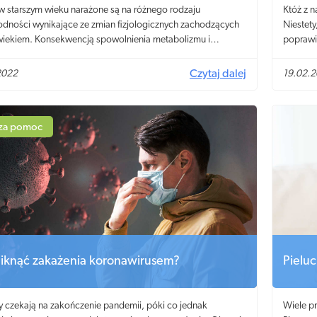
 starszym wieku narażone są na różnego rodzaju
Któż z n
dności wynikające ze zmian fizjologicznych zachodzących
Niestet
wiekiem. Konsekwencją spowolnienia metabolizmu i
poprawia
nia zmysłu smaku jest dość powszechnie występujący u
że osob
w brak apetytu. W jaki sposób zaradzić zaburzeniom
wygląda
2022
Czytaj dalej
19.02.
ia u osób starszych? Jak chronić je przed niebezpiecznym dla
znane s
 stanem niedożywienia?
czasem 
kuchni.
za pomoc
niknąć zakażenia koronawirusem?
Pieluc
 czekają na zakończenie pandemii, póki co jednak
Wiele p