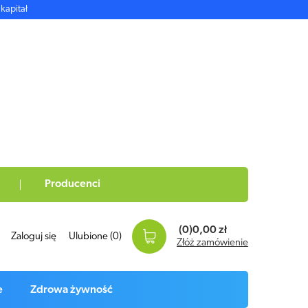
kapitał
Producenci
(0)
0,00 zł
Zaloguj się
Ulubione
(0)
Złóż zamówienie
e
Zdrowa żywność