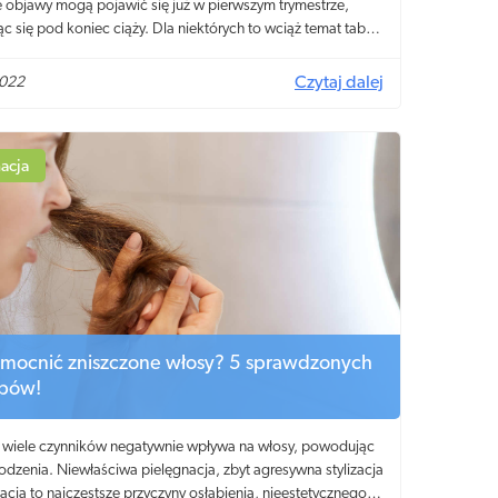
e objawy mogą pojawić się już w pierwszym trymestrze,
c się pod koniec ciąży. Dla niektórych to wciąż temat tabu
rzebnie! To zupełnie naturalne! Warto wiedzieć, jak radzić
tą dolegliwością i jakie produkty pomogą w utrzymaniu
2022
Czytaj dalej
nego komfortu oraz dobrego samopoczucia podczas
nia na dziecko. Jedną z dostępnych opcji są
majtki.
acja
zmocnić zniszczone włosy? 5 sprawdzonych
bów!
y wiele czynników negatywnie wpływa na włosy, powodując
odzenia. Niewłaściwa pielęgnacja, zbyt agresywna stylizacja
zacja to najczęstsze przyczyny osłabienia, nieestetycznego