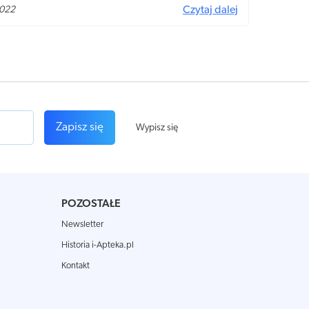
j czym prędzej udaj się do ortopedy! Co może Ci pomóc –
2022
Czytaj dalej
stawu kolanowego, leki, a może zabieg operacyjny?
Zapisz się
Wypisz się
POZOSTAŁE
Newsletter
Historia i-Apteka.pl
Kontakt