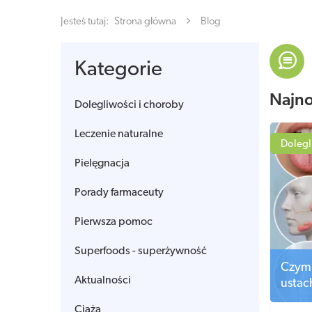
Jesteś tutaj:
Strona główna
Blog
Kategorie
Najn
Dolegliwości i choroby
Leczenie naturalne
Dolegl
Pielęgnacja
Porady farmaceuty
Pierwsza pomoc
Superfoods - superżywność
Czym 
Aktualności
ustac
Ciąża