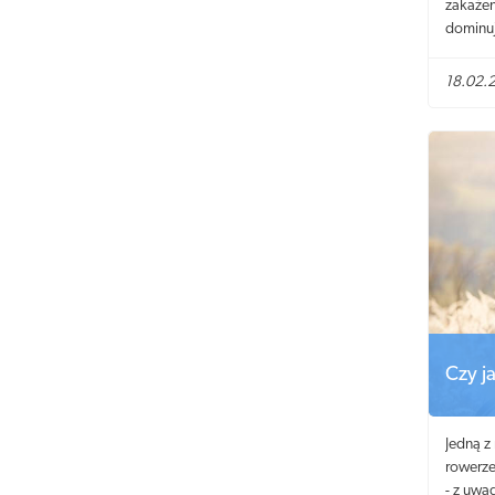
zakażen
dominuj
Wprawdz
koniecz
18.02.
ochrony
Czy j
Jedną z
rowerze
- z uwa