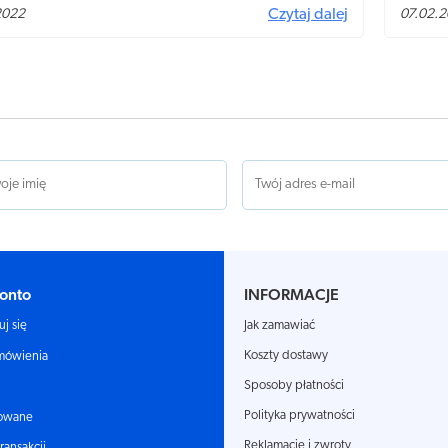
erenie do Unii Europejskiej.
najlepie
2022
Czytaj dalej
07.02.
ortezy 
onto
INFORMACJE
Jak zamawiać
uj się
Koszty dostawy
mówienia
Sposoby płatności
Polityka prywatności
owane
Reklamacje i zwroty
transakcji