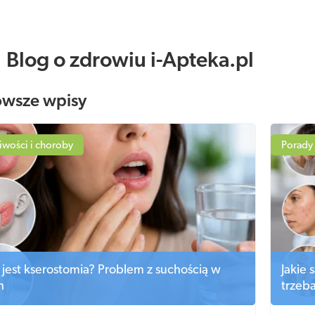
Blog o zdrowiu i-Apteka.pl
owsze wpisy
iwości i choroby
Porady
jest kserostomia? Problem z suchością w
Jakie 
h
trzeba