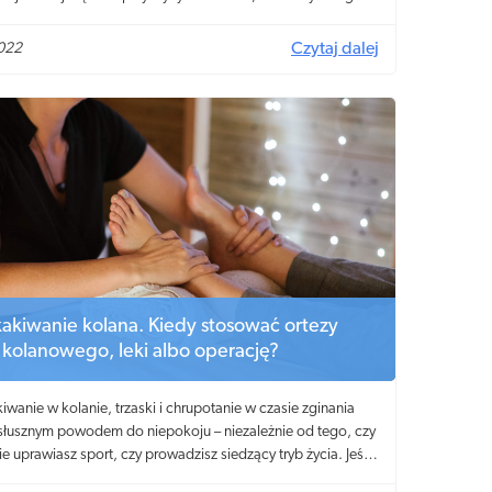
zenia i zmatowienia oraz nadmiernego wypadania włosów.
ocnić zniszczone włosy? Jak przywrócić im miękkość i
022
Czytaj dalej
kakiwanie kolana. Kiedy stosować ortezy
 kolanowego, leki albo operację?
iwanie w kolanie, trzaski i chrupotanie w czasie zginania
 słusznym powodem do niepokoju – niezależnie od tego, czy
ie uprawiasz sport, czy prowadzisz siedzący tryb życia. Jeśli
w kolanie pojawia się ból, obrzęk albo uczucie blokady,