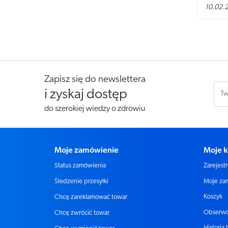
się na t
10.02.
Zapisz się do newslettera
i zyskaj dostęp
do szerokiej wiedzy o zdrowiu
Moje zamówienie
Moje k
Status zamówienia
Zarejestr
Moje za
Śledzenie przesyłki
Koszyk
Chcę zareklamować towar
Obserw
Chcę zwrócić towar
Historia 