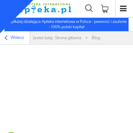
Najdłużej działająca Apteka internetowa w Polsce - pewność i zaufanie
- 100% polski kapitał
Wstecz
Jesteś tutaj:
Strona główna
Blog