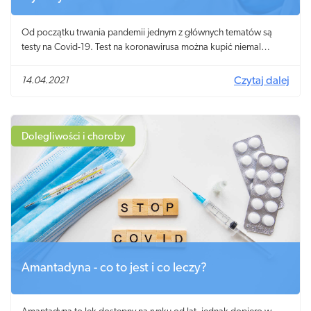
Od początku trwania pandemii jednym z głównych tematów są
testy na Covid-19. Test na koronawirusa można kupić niemal
wszędzie w dodatku w kilku rodzajach. Stąd pytanie, który test
wybrać? Lepszy będzie test RT-PCR, test antygenowy czy test na
14.04.2021
Czytaj dalej
przeciwciała? Który z nich pozwoli określić, czy zakażenie jest
aktywne, a który – czy przeszliśmy chorobę bezobjawowo?
Dolegliwości i choroby
Amantadyna - co to jest i co leczy?