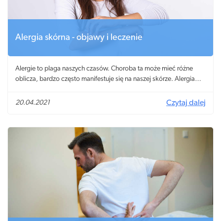
Alergia skórna - objawy i leczenie
Alergie to plaga naszych czasów. Choroba ta może mieć różne
oblicza, bardzo często manifestuje się na naszej skórze. Alergia
skórna na twarzy i rękach to bardzo częsty widok nie tylko u
dorosłych, ale i u dzieci. Co zrobić, gdy zmiany skórne i
20.04.2021
Czytaj dalej
towarzyszący im świąd nie dają normalnie funkcjonować? Jakie są
skuteczne leki na alergie, które można kupić bez recepty?