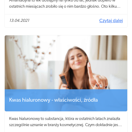
Amantadyna to lek dostępny na rynku od lat, jednak dopiero w
ostatnich miesiącach zrobiło się o nim bardzo głośno. Oto kilku
polskich lekarzy ogłosiło, że z powodzeniem wykorzystują ją w
leczeniu Covid-19! Jak działa amantadyna? Dlaczego mimo
13.04.2021
Czytaj dalej
naprawdę obiecujących danych amantadyna jest ignorowana w
zalecanych przez Ministerstwo Zdrowia procedurach
postępowania z pacjentami zakażonymi SARS-CoV-2?
Kwas hialuronowy - właściwości, źródła
Kwas hialuronowy to substancja, która w ostatnich latach znalazła
szczególnie uznanie w branży kosmetycznej. Czym dokładnie jest
kwas hialuronowy i czemu zawdzięcza swoją sławę?