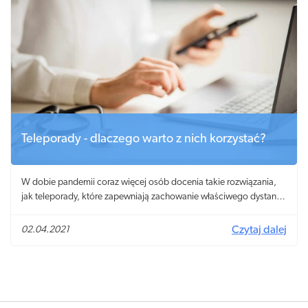
Teleporady - dlaczego warto z nich korzystać?
W dobie pandemii coraz więcej osób docenia takie rozwiązania,
jak teleporady, które zapewniają zachowanie właściwego dystansu
społecznego i zmniejszają rozprzestrzenianie się koronawirusa.
Jakie są inne powody, dla których warto wybierać usługi
02.04.2021
Czytaj dalej
telemedyczne?