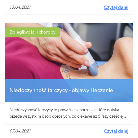
13.04.2021
Czytaj dalej
Dolegliwości i choroby
Niedoczynność tarczycy - objawy i leczenie
Niedoczynność tarczycy to poważne schorzenie, które dotyka
przede wszystkim osób dorosłych, co ciekawe aż 5 razy częściej
diagnozuje się je u kobiet! Do niedoczynności gruczołu
tarczowego dochodzi wskutek niedoboru produkowanych przez
07.04.2021
Czytaj dalej
niego hormonów. Objawy niedoczynności tarczycy są bardzo