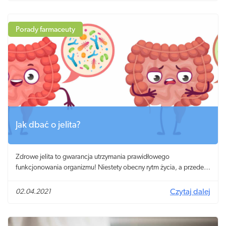
zróżnicowane i obejmują wiele narządów i układów! Jakie są
przyczyny niedoczynność tarczycy? Na czym polega leczenie tego
schorzenia? Czym grozi nieleczona tarczyca?
Porady farmaceuty
Jak dbać o jelita?
Zdrowe jelita to gwarancja utrzymania prawidłowego
funkcjonowania organizmu! Niestety obecny rytm życia, a przede
wszystkim stres, używki i wysoko przetworzona żywność znacząco
utrudniają ich pracę! Co zrobić, aby jelita nie cierpiały z powodu
02.04.2021
Czytaj dalej
naszych błędów? Jak prawidłowo i skutecznie dbać o jelita?