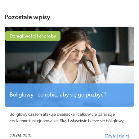
Pozostałe wpisy
Dolegliwości i choroby
Ból głowy - co robić, aby się go pozbyć?
Ból głowy czasem atakuje znienacka i całkowicie paraliżuje
codzienne funkcjonowanie. Skąd właściwie bierze się ból głowy?
Przyczyn może być wiele, choć zdarza się, że nie da się określić
powodów, dlaczego głowa nagle „pęka”. Jakie są skuteczne
26.04.2021
Czytaj dalej