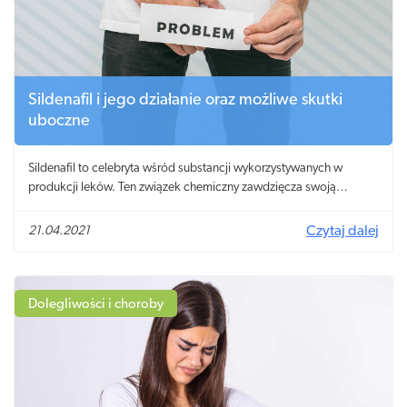
Sildenafil i jego działanie oraz możliwe skutki
uboczne
Sildenafil to celebryta wśród substancji wykorzystywanych w
produkcji leków. Ten związek chemiczny zawdzięcza swoją
popularność małej niebieskiej tabletce, która pomogła wielu
mężczyznom na całym świecie uporać się z problemem impotencji.
21.04.2021
Czytaj dalej
Choć jest on bohaterem dowcipów i przyjacielem w intymnej
potrzebie, bywa też niebezpieczny i nie warto z nim zadzierać!
Dolegliwości i choroby