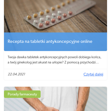
Recepta na tabletki antykoncepcyjne online
Twoja dawka tabletek antykoncepcyjnych powoli dobiega końca,
a twój ginekolog jest akurat na urlopie? Z pomocą przychodzi
telemedycyna i nowoczesna platforma haloDoctor.pl, za
pośrednictwem której lekarze udzielają konsultacji wraz z
22.04.2021
Czytaj dalej
wystawieniem e-Recepty, również na antykoncepcję hormonalną.
W jaki sposób można je przedłużać?
Porady farmaceuty