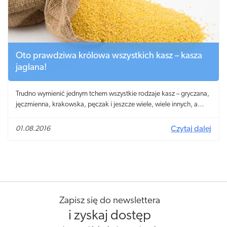
Oto prawdziwa królowa wszystkich kasz – kasza
jaglana!
Trudno wymienić jednym tchem wszystkie rodzaje kasz – gryczana,
jęczmienna, krakowska, pęczak i jeszcze wiele, wiele innych, a
wśród nich i ona – jej wysokość kasza jaglana. Naładowana
witaminami i minerałami, zdrowa, pyszna, łatwo dostępna i tania!
01.08.2016
Czytaj dalej
Aż trudno uwierzyć, że mimo tych niewątpliwych zalet, nadal
popularnością przegrywa choćby z ryżem lub makaronami. Kasza
jaglana potrzebuje należnego jej rozgłosu! Wielu znanych szefów
kuchni lobbuje za jej powrotem na polskie talerze. Sprzyja temu
również zwiększająca się świadomość konsumentów i silny trend,
jakim jest zdrowe odżywianie.
Zapisz się do newslettera
i zyskaj dostęp