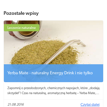
Pozostałe wpisy
Leczenie naturalne
Yerba Mate - naturalny Energy Drink i nie tylko
Zapomnij o przesłodzonych, chemicznych napojach, które „dodają
skrzydeł”! Czas na naturalną, aromatyczną herbatę – Yerba Mate,
która da Ci prawdziwego „kopa”. Yerba mate to jeden z najchętniej
pitych naparów w krajach Ameryki Południowej. Doceniana jest za
21.08.2016
Czytaj dalej