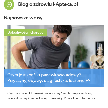
Blog o zdrowiu i-Apteka.pl
Najnowsze wpisy
Dolegliwości i choroby
Czym jest konflikt panewkowo-udowy?
Przyczyny, objawy, diagnostyka, leczenie FAI
Czym jest konflikt panewkowo-udowy? Jest to nieprawidłowy
kontakt głowy kości udowej z panewką. Powoduje to tarcie oraz
niszczenie obrąbka i chrząstki.