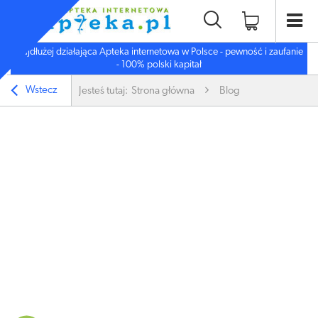
Najdłużej działająca Apteka internetowa w Polsce - pewność i zaufanie
- 100% polski kapitał
Wstecz
Jesteś tutaj:
Strona główna
Blog