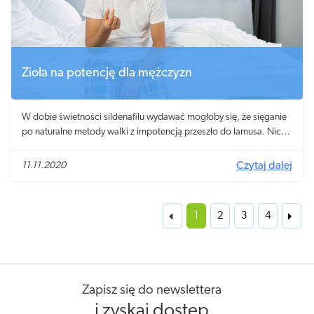
Zioła na potencję dla mężczyzn
W dobie świetności sildenafilu wydawać mogłoby się, że sięganie
po naturalne metody walki z impotencją przeszło do lamusa. Nic
bardziej mylnego, ponieważ zioła na potencję nadal cieszą się
dużą popularnością, a wybór naturalnych preparatów roślinnych
11.11.2020
Czytaj dalej
wzmacniających sprawność seksualną, okazuje się bardzo
korzystnym rozwiązaniem dla wielu mężczyzn.
1
2
3
4
Zapisz się do newslettera
i zyskaj dostęp