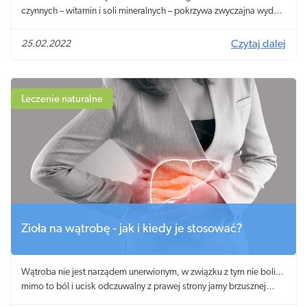
czynnych – witamin i soli mineralnych – pokrzywa zwyczajna wydaje
się nieco niedocenionym ziołem. Biorąc pod uwagę, że jest
powszechnie dostępna i tania, warto zapoznać się z jej leczniczymi
25.02.2022
Czytaj dalej
właściwościami, szczególnie że jest ona uznawana za naturalny
antybiotyk, działa korzystnie na odporność, a także wspiera układ
krążenia! Dlaczego jeszcze warto pić napary z pokrzywy?
Leczenie naturalne
Zioła na wątrobę - jak i kiedy je stosować?
Wątroba nie jest narządem unerwionym, w związku z tym nie boli...
mimo to ból i ucisk odczuwalny z prawej strony jamy brzusznej
może być sygnałem ostrzegawczym od wątroby!