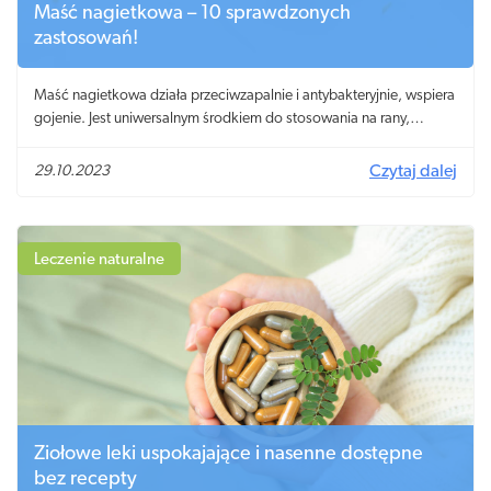
Maść nagietkowa – 10 sprawdzonych
zastosowań!
Maść nagietkowa działa przeciwzapalnie i antybakteryjnie, wspiera
gojenie. Jest uniwersalnym środkiem do stosowania na rany,
trądzik, hemoroidy i żylaki.
29.10.2023
Czytaj dalej
Leczenie naturalne
Ziołowe leki uspokajające i nasenne dostępne
bez recepty