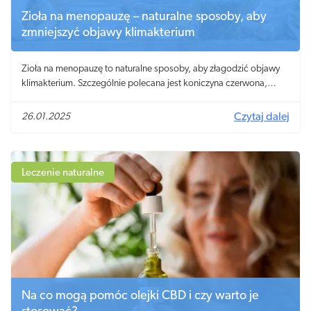
Zioła na menopauzę – naturalne sposoby, aby
zmniejszyć objawy klimakterium
Zioła na menopauzę to naturalne sposoby, aby złagodzić objawy
klimakterium. Szczególnie polecana jest koniczyna czerwona,
pluskwica groniasta i szałwia.
26.01.2025
Czytaj dalej
Leczenie naturalne
Na co mogą pomóc olejki CBD i czy warto je