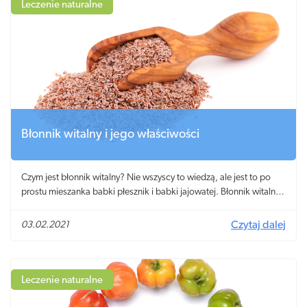
Leczenie naturalne
Błonnik witalny i jego właściwości
Czym jest błonnik witalny? Nie wszyscy to wiedzą, ale jest to po
prostu mieszanka babki płesznik i babki jajowatej. Błonnik witalny
należy traktować jako naturalny suplement diety o bardzo
korzystnych właściwościach dla organizmu. Wielu nazwie go
03.02.2021
Czytaj dalej
superproduktem, ale czy rzeczywiście błonnik witalny jest tak
wartościowy i czy każdy powinien go włączyć do codziennej diety?
Leczenie naturalne