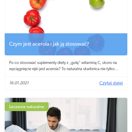
Czym jest acerola i jak ją stosować?
Po co stosować suplementy diety z „gołą” witaminą C, skoro na
wyciągnięcie ręki jest acerola? To naturalna skarbnica nie tylko
kwasu askorbinowego, ale wielu innych drogocennych substancji
aktywnych! W Polsce wprawdzie trudno dostać świeżą wiśnię z
16.01.2021
Czytaj dalej
Barbadosu, jednak w aptekach acerola dostępna jest pod różnymi
postaciami: acerola w proszku, a może w tabletkach – każdy może
wybrać coś dla siebie.
Leczenie naturalne