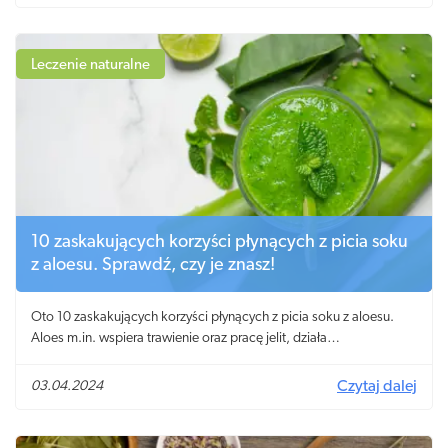
Leczenie naturalne
10 zaskakujących korzyści płynących z picia soku
z aloesu. Sprawdź, czy je znasz!
Oto 10 zaskakujących korzyści płynących z picia soku z aloesu.
Aloes m.in. wspiera trawienie oraz pracę jelit, działa
przeciwzapalnie i wzmacnia odporność.
03.04.2024
Czytaj dalej