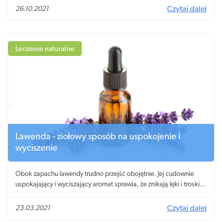
Charakterystyczny dyskomfort w okolicy wątroby to efekt
26.10.2021
Czytaj dalej
powiększonej i podrażnionej wątroby. Co zrobić, by uniknąć
wątrobowych problemów i czy zioła na wątrobę, takie jak: mniszek
lekarski, ostropest plamisty mogą naturalnie wspomóc jej zdrowie?
Leczenie naturalne
Lawenda - ziołowy sposób na uspokojenie i
wyciszenie
Obok zapachu lawendy trudno przejść obojętnie. Jej cudownie
uspokajający i wyciszający aromat sprawia, że znikają lęki i troski,
dlatego też eteryczny olejek lawendowy tak chętnie
wykorzystywany jest w aromaterapii. Jego unikalne właściwości są
23.03.2021
Czytaj dalej
pomocne w wielu innych schorzeniach, olejek lawendowy stanowi