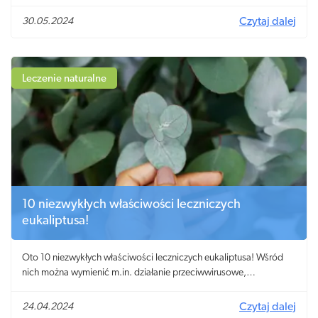
złagodzi swędzenie i zaczerwienienie.
30.05.2024
Czytaj dalej
Leczenie naturalne
10 niezwykłych właściwości leczniczych
eukaliptusa!
Oto 10 niezwykłych właściwości leczniczych eukaliptusa! Wśród
nich można wymienić m.in. działanie przeciwwirusowe,
przeciwzapalne oraz przeciwgrzybicze.
24.04.2024
Czytaj dalej