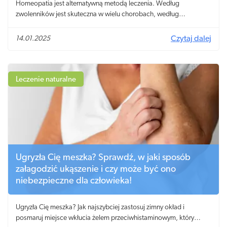
Homeopatia jest alternatywną metodą leczenia. Według
zwolenników jest skuteczna w wielu chorobach, według
przeciwników nie daje nic ponad efekt placebo.
14.01.2025
Czytaj dalej
Leczenie naturalne
Ugryzła Cię meszka? Sprawdź, w jaki sposób
załagodzić ukąszenie i czy może być ono
niebezpieczne dla człowieka!
Ugryzła Cię meszka? Jak najszybciej zastosuj zimny okład i
posmaruj miejsce wkłucia żelem przeciwhistaminowym, który