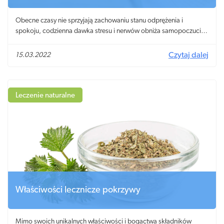
Obecne czasy nie sprzyjają zachowaniu stanu odprężenia i
spokoju, codzienna dawka stresu i nerwów obniża samopoczucie i
utrudnia zasypianie. Na dłuższą metę ciągłe napięcie i brak
regenerującego snu pogarsza jakość życia i może powodować
15.03.2022
Czytaj dalej
poważniejsze komplikacje zdrowotne. Wiele osób szuka
rozwiązania swoich problemów w aptece! Czy dostępne bez
recepty ziołowe leki uspokajające i nasenne faktycznie działają?
Leczenie naturalne
Właściwości lecznicze pokrzywy
Mimo swoich unikalnych właściwości i bogactwa składników