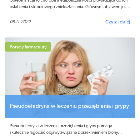
Osteomalacja to choroba metaboliczna kości prowadząca do ich
osłabienia i stopniowego zniekształcania. Głównym objawem jest
ból kości i osłabienie mięśni.
08.11.2022
Czytaj dalej
Porady farmaceuty
Pseudoefedryna w leczeniu przeziębienia i grypy
Pseudoefedryna w leczeniu przeziębienia i grypy pomaga
skutecznie łagodzić objawy związane z przekrwieniem błony
śluzowej nosa oraz nadmiarem wydzieliny.