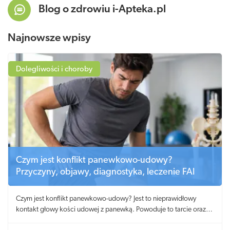
Blog o zdrowiu i-Apteka.pl
Najnowsze wpisy
Dolegliwości i choroby
Czym jest konflikt panewkowo-udowy?
Przyczyny, objawy, diagnostyka, leczenie FAI
Czym jest konflikt panewkowo-udowy? Jest to nieprawidłowy
kontakt głowy kości udowej z panewką. Powoduje to tarcie oraz
niszczenie obrąbka i chrząstki.