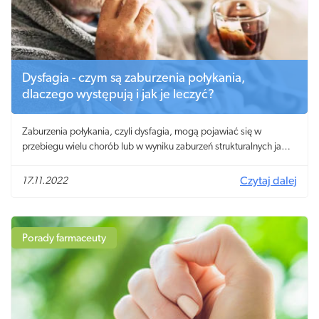
dorosłych? Odpowiadamy!
Dysfagia - czym są zaburzenia połykania,
dlaczego występują i jak je leczyć?
Zaburzenia połykania, czyli dysfagia, mogą pojawiać się w
przebiegu wielu chorób lub w wyniku zaburzeń strukturalnych jamy
ustnej, gardła oraz przełyku.
17.11.2022
Czytaj dalej
Porady farmaceuty