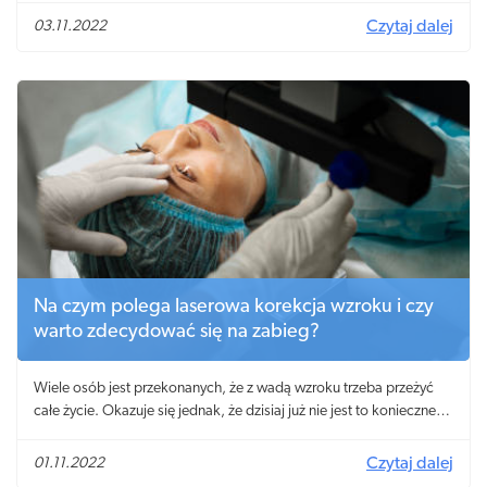
03.11.2022
Czytaj dalej
Na czym polega laserowa korekcja wzroku i czy
warto zdecydować się na zabieg?
Wiele osób jest przekonanych, że z wadą wzroku trzeba przeżyć
całe życie. Okazuje się jednak, że dzisiaj już nie jest to konieczne.
Otóż laserowa korekcja wzroku pozwala pozbyć się wady raz na
zawsze. Czy warto zdecydować się na ten zabieg? Co należy o nim
01.11.2022
Czytaj dalej
wiedzieć?