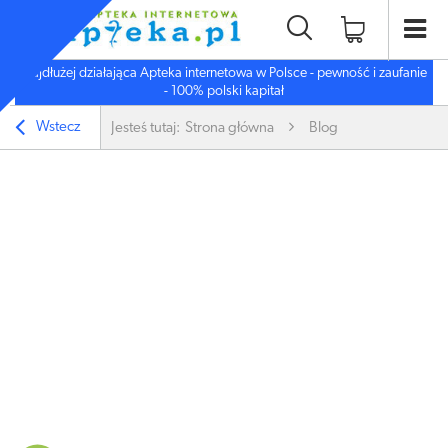
Najdłużej działająca Apteka internetowa w Polsce - pewność i zaufanie
- 100% polski kapitał
Wstecz
Jesteś tutaj:
Strona główna
Blog