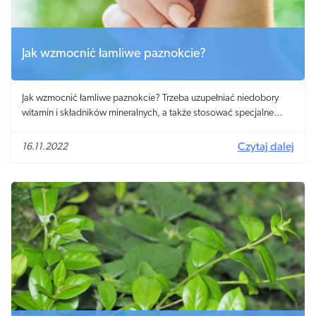
Jak wzmocnić łamliwe paznokcie?
Jak wzmocnić łamliwe paznokcie? Trzeba uzupełniać niedobory
witamin i składników mineralnych, a także stosować specjalne
wzmacniające odżywki do paznokci.
16.11.2022
Czytaj dalej