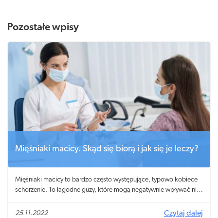
Pozostałe wpisy
Mięśniaki macicy. Skąd się biorą i jak się je leczy?
Mięśniaki macicy to bardzo często występujące, typowo kobiece
schorzenie. To łagodne guzy, które mogą negatywnie wpływać nie
tylko na samopoczucie, ale także powodować problemy z
zajściem w ciążę i jej donoszeniem. Na szczęście, w dzisiejszych
25.11.2022
Czytaj dalej