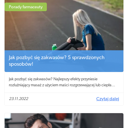
Porady farmaceuty
Jak pozbyć się zakwasów? 5 sprawdzonych
sposobów!
Jak pozbyć się zakwasów? Najlepszy efekty przyniesie
rozluźniający masaż z użyciem maści rozgrzewającej lub ciepła
kąpiel z dodatkiem olejku eterycznego.
23.11.2022
Czytaj dalej