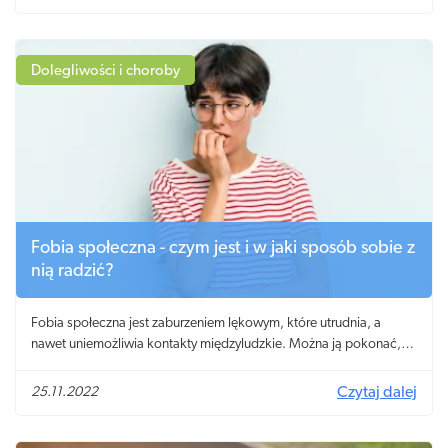
czasach dysponujemy skutecznymi metodami radzenia sobie z tym
problemem, wśród których usunięcie mięśniaków w Krakowie nie
jest jedynym rozwiązaniem. Sprawdźmy, skąd biorą się mięśniaki
macicy, jakie objawy dają i jakie są dostępne możliwości walki z
Dolegliwości i choroby
tym problemem!
Fobia społeczna - czym jest i w jaki sposób sobie z
nią radzić?
Fobia społeczna jest zaburzeniem lękowym, które utrudnia, a
nawet uniemożliwia kontakty międzyludzkie. Można ją pokonać,
korzystając z pomocy psychologa.
25.11.2022
Czytaj dalej