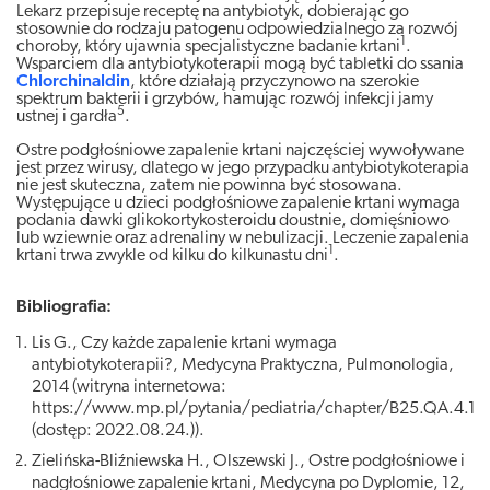
Lekarz przepisuje receptę na antybiotyk, dobierając go
stosownie do rodzaju patogenu odpowiedzialnego za rozwój
1
choroby, który ujawnia specjalistyczne badanie krtani
.
Wsparciem dla antybiotykoterapii mogą być tabletki do ssania
Chlorchinaldin
, które działają przyczynowo na szerokie
spektrum bakterii i grzybów, hamując rozwój infekcji jamy
5
ustnej i gardła
.
Ostre podgłośniowe zapalenie krtani najczęściej wywoływane
jest przez wirusy, dlatego w jego przypadku antybiotykoterapia
nie jest skuteczna, zatem nie powinna być stosowana.
Występujące u dzieci podgłośniowe zapalenie krtani wymaga
podania dawki glikokortykosteroidu doustnie, domięśniowo
lub wziewnie oraz adrenaliny w nebulizacji. Leczenie zapalenia
1
krtani trwa zwykle od kilku do kilkunastu dni
.
Bibliografia:
Lis G., Czy każde zapalenie krtani wymaga
antybiotykoterapii?, Medycyna Praktyczna, Pulmonologia,
2014 (witryna internetowa:
https://www.mp.pl/pytania/pediatria/chapter/B25.QA.4.11.
(dostęp: 2022.08.24.)).
Zielińska-Bliźniewska H., Olszewski J., Ostre podgłośniowe i
nadgłośniowe zapalenie krtani, Medycyna po Dyplomie, 12,