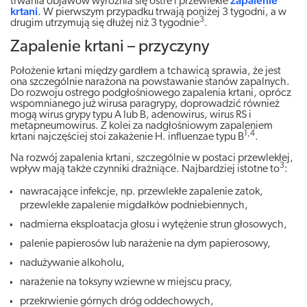
trwania objawów wyróżnia się ostre i przewlekłe
zapalenie
krtani
. W pierwszym przypadku trwają poniżej 3 tygodni, a w
3
drugim utrzymują się dłużej niż 3 tygodnie
.
Zapalenie krtani – przyczyny
Położenie krtani między gardłem a tchawicą sprawia, że jest
ona szczególnie narażona na powstawanie stanów zapalnych.
Do rozwoju ostrego podgłośniowego zapalenia krtani, oprócz
wspomnianego już wirusa paragrypy, doprowadzić również
mogą wirus grypy typu A lub B, adenowirus, wirus RS i
metapneumowirus. Z kolei za nadgłośniowym zapaleniem
1,4
krtani najczęściej stoi zakażenie H. influenzae typu B
.
Na rozwój zapalenia krtani, szczególnie w postaci przewlekłej,
3
wpływ mają także czynniki drażniące. Najbardziej istotne to
:
nawracające infekcje, np. przewlekłe zapalenie zatok,
przewlekłe zapalenie migdałków podniebiennych,
nadmierna eksploatacja głosu i wytężenie strun głosowych,
palenie papierosów lub narażenie na dym papierosowy,
nadużywanie alkoholu,
narażenie na toksyny wziewne w miejscu pracy,
przekrwienie górnych dróg oddechowych,