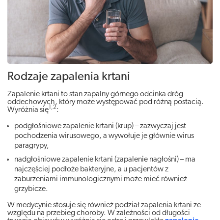
Rodzaje zapalenia krtani
Zapalenie krtani to stan zapalny górnego odcinka dróg
oddechowych, który może występować pod różną postacią.
1,2
Wyróżnia się
:
podgłośniowe zapalenie krtani (krup) – zazwyczaj jest
pochodzenia wirusowego, a wywołuje je głównie wirus
paragrypy,
nadgłośniowe zapalenie krtani (zapalenie nagłośni) – ma
najczęściej podłoże bakteryjne, a u pacjentów z
zaburzeniami immunologicznymi może mieć również
grzybicze.
W medycynie stosuje się również podział zapalenia krtani ze
względu na przebieg choroby. W zależności od długości