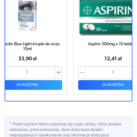
do oczu
Aspirin 500mg x 10 tabletek
Ibuvit D3
12,41 zł
DO KOSZYKA
* Przed użyciem leków zapoznaj się z jego ulotką, która zawiera
wskazania, przeciwskazania, dane dotyczace działań
niepożądanych i dawkowanie oraz informacje dotyczace