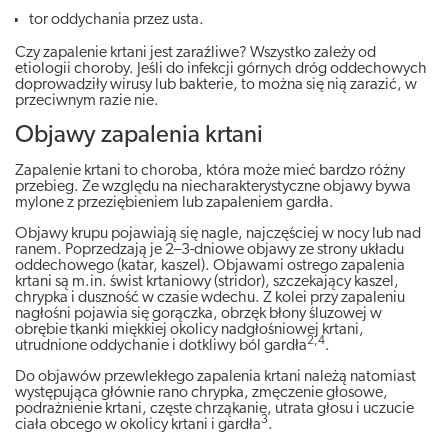
tor oddychania przez usta.
Czy zapalenie krtani jest zaraźliwe? Wszystko zależy od
etiologii choroby. Jeśli do infekcji górnych dróg oddechowych
doprowadziły wirusy lub bakterie, to można się nią zarazić, w
przeciwnym razie nie.
Objawy zapalenia krtani
Zapalenie krtani to choroba, która może mieć bardzo różny
przebieg. Ze względu na niecharakterystyczne objawy bywa
mylone z przeziębieniem lub zapaleniem gardła.
Objawy krupu pojawiają się nagle, najczęściej w nocy lub nad
ranem. Poprzedzają je 2–3-dniowe objawy ze strony układu
oddechowego (katar, kaszel). Objawami ostrego zapalenia
krtani są m.in. świst krtaniowy (stridor), szczekający kaszel,
chrypka i duszność w czasie wdechu. Z kolei przy zapaleniu
nagłośni pojawia się gorączka, obrzęk błony śluzowej w
obrębie tkanki miękkiej okolicy nadgłośniowej krtani,
2,4
utrudnione oddychanie i dotkliwy ból gardła
.
Do objawów przewlekłego zapalenia krtani należą natomiast
występująca głównie rano chrypka, zmęczenie głosowe,
podrażnienie krtani, częste chrząkanie, utrata głosu i uczucie
3
ciała obcego w okolicy krtani i gardła
.