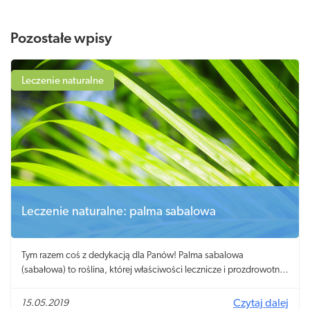
Pozostałe wpisy
Leczenie naturalne
Leczenie naturalne: palma sabalowa
Tym razem coś z dedykacją dla Panów! Palma sabalowa
(sabałowa) to roślina, której właściwości lecznicze i prozdrowotne
docenią przede wszystkim mężczyźni. Suplementy diety oraz leki z
wyciągiem z owoców palmy sabalowej stosowane są jako
15.05.2019
Czytaj dalej