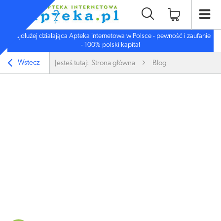
Najdłużej działająca Apteka internetowa w Polsce - pewność i zaufanie
- 100% polski kapitał
Wstecz
Jesteś tutaj:
Strona główna
Blog