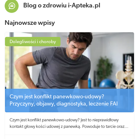
Blog o zdrowiu i-Apteka.pl
Najnowsze wpisy
Dolegliwości i choroby
Czym jest konflikt panewkowo-udowy?
Przyczyny, objawy, diagnostyka, leczenie FAI
Czym jest konflikt panewkowo-udowy? Jest to nieprawidłowy
kontakt głowy kości udowej z panewką. Powoduje to tarcie oraz
niszczenie obrąbka i chrząstki.