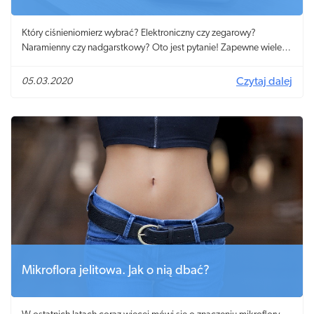
Który ciśnieniomierz wybrać? Elektroniczny czy zegarowy?
Naramienny czy nadgarstkowy? Oto jest pytanie! Zapewne wiele
osób decydując się na kupno urządzenia, staje przed tym
dylematem i zadaje sobie właśnie pytanie jaki ciśnieniomierz kupić,
05.03.2020
Czytaj dalej
aby być z niego zadowolonym?
Mikroflora jelitowa. Jak o nią dbać?