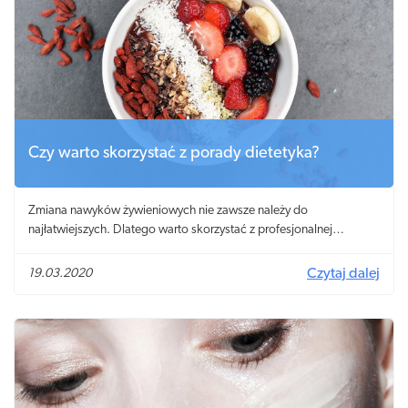
długiej zimie.
Czy warto skorzystać z porady dietetyka?
Zmiana nawyków żywieniowych nie zawsze należy do
najłatwiejszych. Dlatego warto skorzystać z profesjonalnej
pomocy, czyli porady dietetyka. Specjalista ułoży zdrowy jadłospis
dostosowany do wieku, masy ciała i aktywności oraz udzieli
19.03.2020
Czytaj dalej
wskazówek, jak schudnąć lub utrzymać obecną wagę.