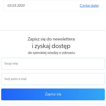
sięgnąć po sok z brzozy! Naturalna oskoła ma więcej
03.03.2020
Czytaj dalej
prozdrowotnych właściwości niż może nam się wydawać...
Zapisz się do newslettera
i zyskaj dostęp
do szerokiej wiedzy o zdrowiu
Zapisz się