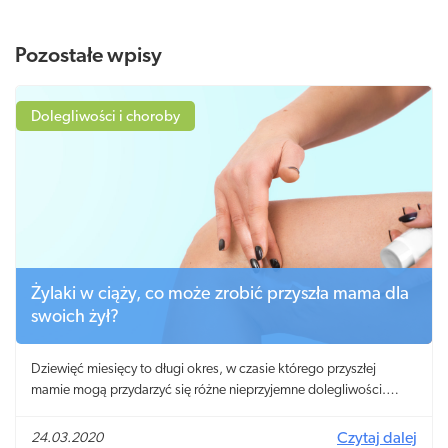
Pozostałe wpisy
Dolegliwości i choroby
Żylaki w ciąży, co może zrobić przyszła mama dla
swoich żył?
Dziewięć miesięcy to długi okres, w czasie którego przyszłej
mamie mogą przydarzyć się różne nieprzyjemne dolegliwości.
Wprawdzie niektórych można uniknąć, wymaga to jednak
ogromnych poświęceń, niestety bez gwarancji, że efekt starań
24.03.2020
Czytaj dalej