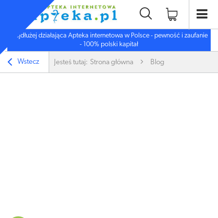
Najdłużej działająca Apteka internetowa w Polsce - pewność i zaufanie
- 100% polski kapitał
Wstecz
Jesteś tutaj:
Strona główna
Blog