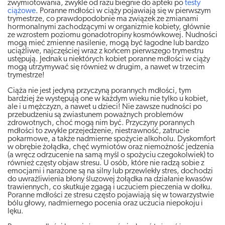
zwymiotowania, zwykle od razu biegnie do apteki po
testy
ciążowe
. Poranne mdłości w ciąży pojawiają się w pierwszym
trymestrze, co prawdopodobnie ma związek ze zmianami
hormonalnymi zachodzącymi w organizmie kobiety, głównie
ze wzrostem poziomu gonadotropiny kosmówkowej. Nudności
mogą mieć zmienne nasilenie, mogą być łagodne lub bardzo
uciążliwe, najczęściej wraz z końcem pierwszego trymestru
ustępują. Jednak u niektórych kobiet poranne mdłości w ciąży
mogą utrzymywać się również w drugim, a nawet w trzecim
trymestrze!
Ciąża nie jest jedyną przyczyną porannych mdłości, tym
bardziej że występują one w każdym wieku nie tylko u kobiet,
ale i u mężczyzn, a nawet u dzieci! Nie zawsze nudności po
przebudzeniu są zwiastunem poważnych problemów
zdrowotnych, choć mogą nim być. Przyczyny porannych
mdłości to zwykle przejedzenie, niestrawność, zatrucie
pokarmowe, a także nadmierne spożycie alkoholu. Dyskomfort
w obrębie żołądka, chęć wymiotów oraz niemożność jedzenia
(a wręcz odrzucenie na samą myśl o spożyciu czegokolwiek) to
również częsty objaw stresu. U osób, które nie radzą sobie z
emocjami i narażone są na silny lub przewlekły stres, dochodzi
do uwrażliwienia błony śluzowej żołądka na działanie kwasów
trawiennych, co skutkuje zgagą i uczuciem pieczenia w dołku.
Poranne mdłości ze stresu często pojawiają się w towarzystwie
bólu głowy, nadmiernego pocenia oraz uczucia niepokoju i
lęku.