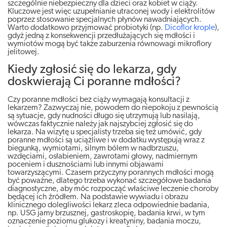
szczególnie niebezpieczny dla dzieci oraz kobiet w ciąży.
Kluczowe jest więc uzupełnianie utraconej wody i elektrolitów
poprzez stosowanie specjalnych płynów nawadniających.
Warto dodatkowo przyjmować probiotyki (np.
Dicoflor krople
),
gdyż jedną z konsekwencji przedłużających się mdłości i
wymiotów mogą być także zaburzenia równowagi mikroflory
jelitowej.
Kiedy zgłosić się do lekarza, gdy
doskwierają Ci poranne mdłości?
Czy poranne mdłości bez ciąży wymagają konsultacji z
lekarzem? Zazwyczaj nie, powodem do niepokoju z pewnością
są sytuacje, gdy nudności długo się utrzymują lub nasilają,
wówczas faktycznie należy jak najszybciej zgłosić się do
lekarza. Na wizytę u specjalisty trzeba się też umówić, gdy
poranne mdłości są uciążliwe i w dodatku występują wraz z
biegunką, wymiotami, silnym bólem w nadbrzuszu,
wzdęciami, osłabieniem, zawrotami głowy, nadmiernym
poceniem i dusznościami lub innymi objawami
towarzyszącymi. Czasem przyczyny porannych mdłości mogą
być poważne, dlatego trzeba wykonać szczegółowe badania
diagnostyczne, aby móc rozpocząć właściwe leczenie choroby
będącej ich źródłem. Na podstawie wywiadu i obrazu
klinicznego dolegliwości lekarz zleca odpowiednie badania,
np. USG jamy brzusznej, gastroskopię, badania krwi, w tym
oznaczenie poziomu glukozy i kreatyniny, badania moczu,