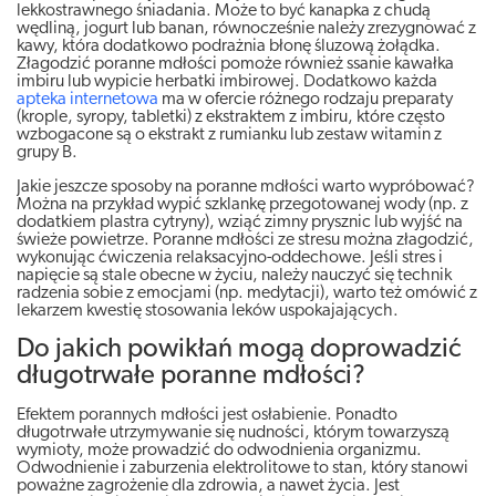
lekkostrawnego śniadania. Może to być kanapka z chudą
wędliną, jogurt lub banan, równocześnie należy zrezygnować z
kawy, która dodatkowo podrażnia błonę śluzową żołądka.
Złagodzić poranne mdłości pomoże również ssanie kawałka
imbiru lub wypicie herbatki imbirowej. Dodatkowo każda
apteka internetowa
ma w ofercie różnego rodzaju preparaty
(krople, syropy, tabletki) z ekstraktem z imbiru, które często
wzbogacone są o ekstrakt z rumianku lub zestaw witamin z
grupy B.
Jakie jeszcze sposoby na poranne mdłości warto wypróbować?
Można na przykład wypić szklankę przegotowanej wody (np. z
dodatkiem plastra cytryny), wziąć zimny prysznic lub wyjść na
świeże powietrze. Poranne mdłości ze stresu można złagodzić,
wykonując ćwiczenia relaksacyjno-oddechowe. Jeśli stres i
napięcie są stale obecne w życiu, należy nauczyć się technik
radzenia sobie z emocjami (np. medytacji), warto też omówić z
lekarzem kwestię stosowania leków uspokajających.
Do jakich powikłań mogą doprowadzić
długotrwałe poranne mdłości?
Efektem porannych mdłości jest osłabienie. Ponadto
długotrwałe utrzymywanie się nudności, którym towarzyszą
wymioty, może prowadzić do odwodnienia organizmu.
Odwodnienie i zaburzenia elektrolitowe to stan, który stanowi
poważne zagrożenie dla zdrowia, a nawet życia. Jest