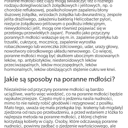
Poranne mdłości bez ciąży mogą świadczyć też o różnego
rodzaju dolegliwościach żołądkowych i jelitowych, np. o
chorobie refluksowej, poalkoholowym zapaleniu błony
śluzowej żołądka, wrzodach żołądka lub dwunastnicy, zespole
jelita drażliwego, zakażeniu bakterią Helicobacter pylori,
nieżycie żołądkowo-jelitowym o podłożu infekcyjnym,
niewydolności jelit, mogą one również pojawiać się w
przebiegu przewlekłych zaparć. Ponadto jako przyczyny
porannych mdłości wskazuje się m.in. zapalenie przełyku lub
trzustki, cukrzycę, mocznicę, zapalenie wyrostka
robaczkowego lub woreczka żółciowego, udar, urazy głowy,
nowotwory ośrodkowego układu nerwowego. Co więcej,
poranne mdłości mogą być skutkiem ubocznym stosowanych
leków, np. antybiotyków, niesteroidowych leków
przeciwzapalnych, leków moczopędnych, leków
hormonalnych, leków obniżających stężenie cukru we krwi.
Jakie są sposoby na poranne mdłości?
Niezależnie od przyczyny poranne mdłości są bardzo
uciążliwe, warto więc wiedzieć, co na poranne mdłości będzie
najskuteczniejsze. Często myśl o jedzeniu nasila nudności,
mimo to nie należy robić głodówki i rezygnować z posiłku.
Mało tego, uważa się mała przekąska (np. krakersy lub migdały)
zjedzona od razu po przebudzeniu, a przed wstaniem z łóżka to
najlepsza metoda na poranne mdłości, z której chętnie
korzystają kobiety w ciąży. Osoby, które odczuwają poranne
nudności, powinny zadbać o zjedzenie wartościowego, ale