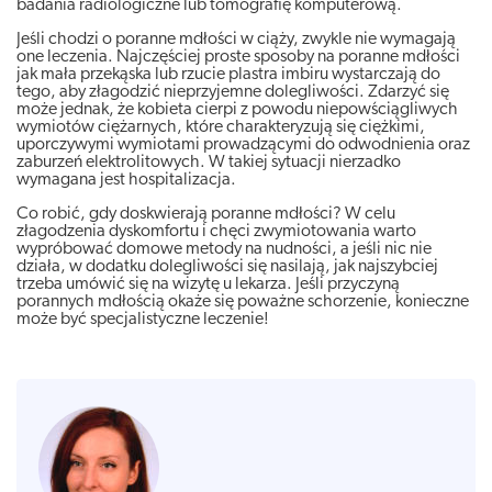
badania radiologiczne lub tomografię komputerową.
Jeśli chodzi o poranne mdłości w ciąży, zwykle nie wymagają
one leczenia. Najczęściej proste sposoby na poranne mdłości
jak mała przekąska lub rzucie plastra imbiru wystarczają do
tego, aby złagodzić nieprzyjemne dolegliwości. Zdarzyć się
może jednak, że kobieta cierpi z powodu niepowściągliwych
wymiotów ciężarnych, które charakteryzują się ciężkimi,
uporczywymi wymiotami prowadzącymi do odwodnienia oraz
zaburzeń elektrolitowych. W takiej sytuacji nierzadko
wymagana jest hospitalizacja.
Co robić, gdy doskwierają poranne mdłości? W celu
złagodzenia dyskomfortu i chęci zwymiotowania warto
wypróbować domowe metody na nudności, a jeśli nic nie
działa, w dodatku dolegliwości się nasilają, jak najszybciej
trzeba umówić się na wizytę u lekarza. Jeśli przyczyną
porannych mdłością okaże się poważne schorzenie, konieczne
może być specjalistyczne leczenie!