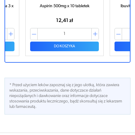
ega 3 x
Aspirin 500mg x 10 tabletek
Ibuvit 
12,41 zł
DO KOSZYKA
* Przed użyciem leków zapoznaj się z jego ulotką, która zawiera
wskazania, przeciwskazania, dane dotyczace działań
niepożądanych i dawkowanie oraz informacje dotyczace
stosowania produktu leczniczego, bądź skonsultuj się z lekarzem
lub farmaceutą.