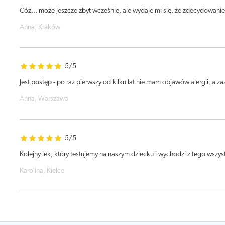
Cóż... może jeszcze zbyt wcześnie, ale wydaje mi się, że zdecydowan
Anna, Kraków
5/5
Jest postęp - po raz pierwszy od kilku lat nie mam objawów alergii, a z
Anna, Warszawa
5/5
Kolejny lek, który testujemy na naszym dziecku i wychodzi z tego wszy
Karolina, Kielce