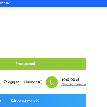
kapitał
Producenci
(0)
0,00 zł
Zaloguj się
Ulubione
(0)
Złóż zamówienie
e
Zdrowa żywność