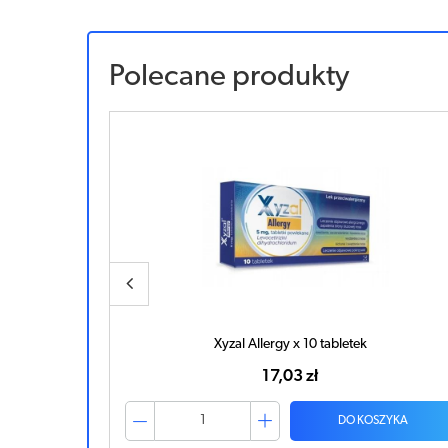
Polecane produkty
AMERTIL Bio 0,01 x 10 tabletek
16,04 zł
ZYKA
DO KOSZYKA