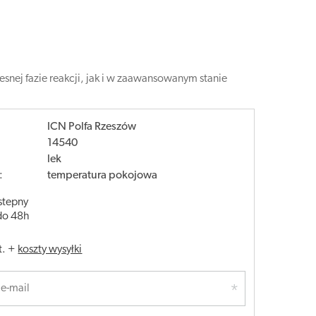
snej fazie reakcji, jak i w zaawansowanym stanie
ICN Polfa Rzeszów
14540
lek
:
temperatura pokojowa
stepny
do 48h
t.
+
koszty wysyłki