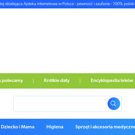
żej działająca Apteka internetowa w Polsce - pewność i zaufanie - 100% polski 
ś polecamy
Krótkie daty
Encyklopedia leków
Dziecko i Mama
Higiena
Sprzęt i akcesoria medyczn