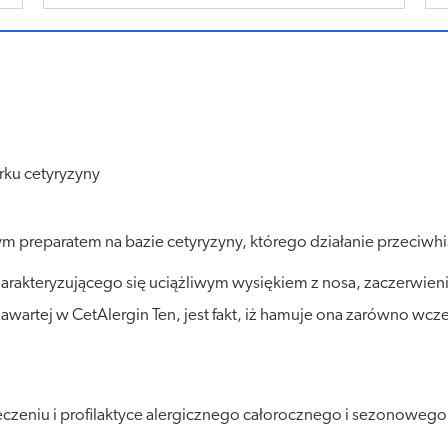
rku cetyryzyny
nym preparatem na bazie cetyryzyny, którego działanie przeci
harakteryzującego się uciążliwym wysiękiem z nosa, zaczerwie
artej w CetAlergin Ten, jest fakt, iż hamuje ona zarówno wczesn
leczeniu i profilaktyce alergicznego całorocznego i sezonowego