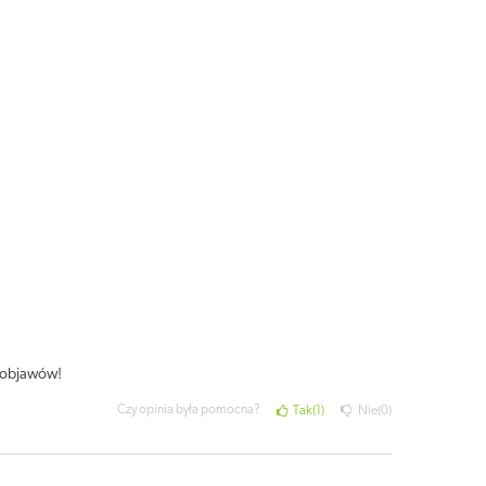
z objawów!
Czy opinia była pomocna?
Tak
1
Nie
0