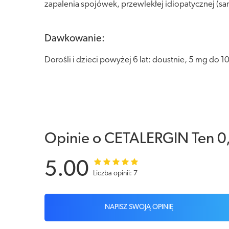
zapalenia spojówek, przewlekłej idiopatycznej (s
Dawkowanie:
Dorośli i dzieci powyżej 6 lat: doustnie, 5 mg do 1
Opinie o CETALERGIN Ten 0,
5.00
Liczba opinii: 7
NAPISZ SWOJĄ OPINIĘ