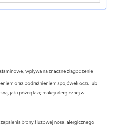
whistaminowe, wpływa na znaczne złagodzenie
nieniem oraz podrażnieniem spojówek oczu lub
ą, jak i późną fazę reakcji alergicznej w
 zapalenia błony śluzowej nosa, alergicznego