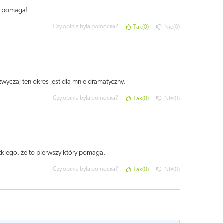
ie pomaga!
Czy opinia była pomocna?
Tak
0
Nie
0
azwyczaj ten okres jest dla mnie dramatyczny.
Czy opinia była pomocna?
Tak
0
Nie
0
stkiego, że to pierwszy który pomaga.
Czy opinia była pomocna?
Tak
0
Nie
0