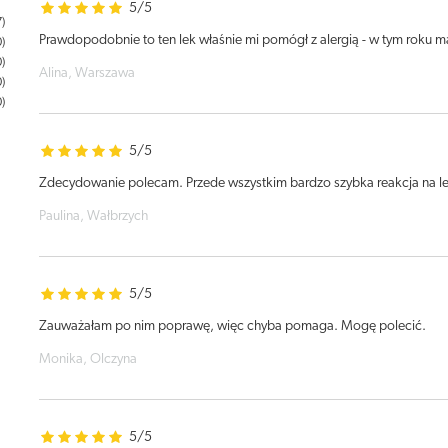
5/5
7
Prawdopodobnie to ten lek właśnie mi pomógł z alergią - w tym roku 
0
0
Alina, Warszawa
0
0
5/5
Zdecydowanie polecam. Przede wszystkim bardzo szybka reakcja na le
Paulina, Wałbrzych
5/5
Zauważałam po nim poprawę, więc chyba pomaga. Mogę polecić.
Monika, Olczyna
5/5