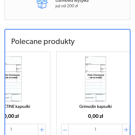
Darmowa wysyłka
już od 200 zł
Polecane produkty
Grimodin kapsułki
NE
0,00 zł