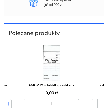
Darmowa wysyłka
już od 200 zł
Polecane produkty
lekane
MACMIROR tabletki powlekane
VIAGR
0,00 zł