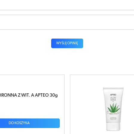
WYŚLIJ OPINIĘ
oe Vera żel 200ml
ł
DO KOSZYKA