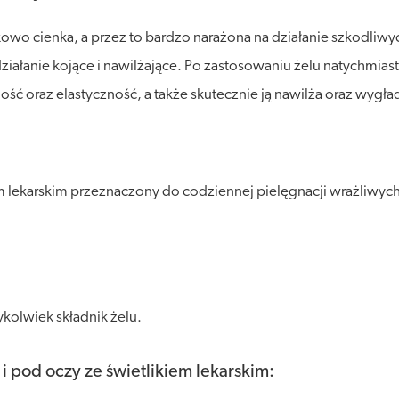
tkowo cienka, a przez to bardzo narażona na działanie szkodli
działanie kojące i nawilżające. Po zastosowaniu żelu natychmi
ść oraz elastyczność, a także skutecznie ją nawilża oraz wygła
em lekarskim przeznaczony do codziennej pielęgnacji wrażliwyc
kolwiek składnik żelu.
 pod oczy ze świetlikiem lekarskim: