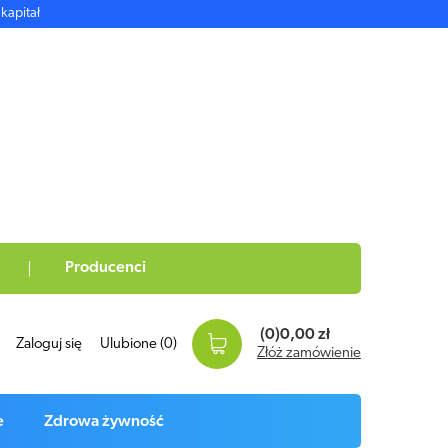
kapitał
Producenci
(0)
0,00 zł
Zaloguj się
Ulubione
(0)
Złóż zamówienie
e
Zdrowa żywność