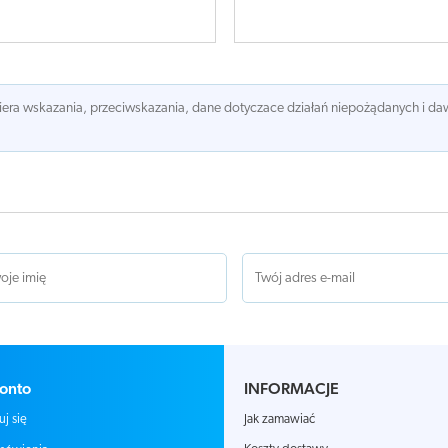
awiera wskazania, przeciwskazania, dane dotyczace działań niepożądanych i 
onto
INFORMACJE
Jak zamawiać
uj się