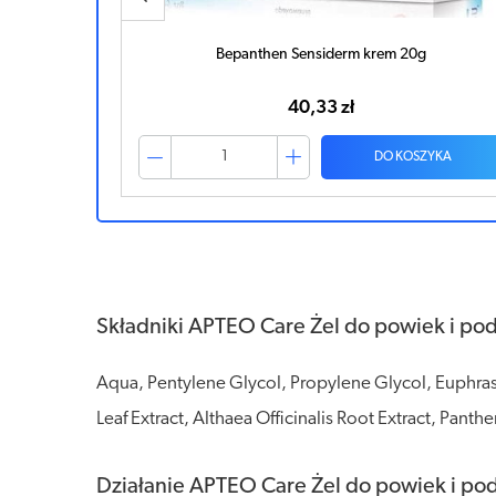
ytatuowaną
Bepanthen Sensiderm krem 20g
40,33 zł
ZYKA
DO KOSZYKA
Składniki APTEO Care Żel do powiek i pod 
Aqua, Pentylene Glycol, Propylene Glycol, Euphrasia
Leaf Extract, Althaea Officinalis Root Extract, Pan
Działanie APTEO Care Żel do powiek i pod 