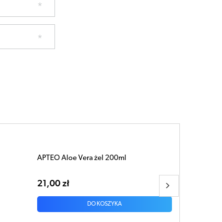
APTEO Care Wazelina kosmetyczna biała z
Wit. E 20g
4,73 zł
DO KOSZYKA