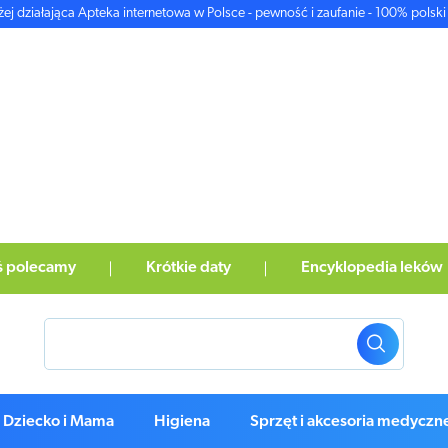
żej działająca Apteka internetowa w Polsce - pewność i zaufanie - 100% polski 
ś polecamy
Krótkie daty
Encyklopedia leków
Dziecko i Mama
Higiena
Sprzęt i akcesoria medyczn