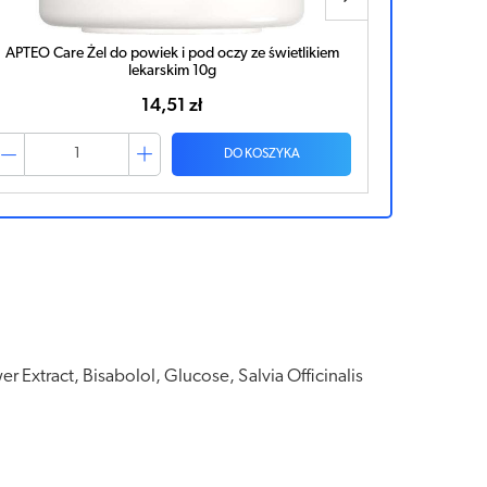
APTEO Care Żel do powiek i pod oczy ze świetlikiem
Bepanthen
lekarskim 10g
14,51 zł
DO KOSZYKA
 Extract, Bisabolol, Glucose, Salvia Officinalis