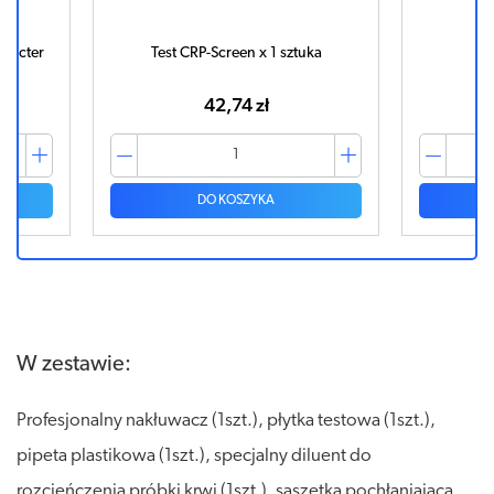
obacter
Test CRP-Screen x 1 sztuka
T
42,74 zł
DO KOSZYKA
W zestawie:
Profesjonalny nakłuwacz (1szt.), płytka testowa (1szt.),
pipeta plastikowa (1szt.), specjalny diluent do
rozcieńczenia próbki krwi (1szt.), saszetka pochłaniająca