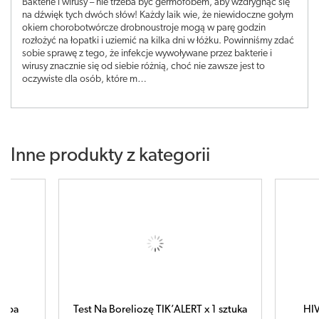
Bakterie i wirusy – nie trzeba być germofobem, aby wzdrygnąć się
na dźwięk tych dwóch słów! Każdy laik wie, że niewidoczne gołym
okiem chorobotwórcze drobnoustroje mogą w parę godzin
rozłożyć na łopatki i uziemić na kilka dni w łóżku. Powinniśmy zdać
sobie sprawę z tego, że infekcje wywoływane przez bakterie i
wirusy znacznie się od siebie różnią, choć nie zawsze jest to
oczywiste dla osób, które m…
Inne produkty z kategorii
 x 1 sztuka
HIV Test Domowy 3w1 x 1 sztuka