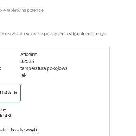
 4 tabletki na potencję
wienie członka w czasie pobudzenia seksualnego, gdyż
Aflofarm
32525
:
temperatura pokojowa
lek
4 tabletki
pny
do 48h
szt.
+
koszty wysyłki