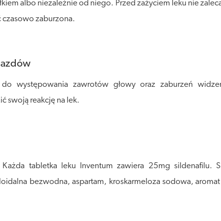
em albo niezależnie od niego. Przed zażyciem leku nie zaleca
ać czasowo zaburzona.
ojazdów
 do występowania zawrotów głowy oraz zaburzeń widzen
 swoją reakcję na lek.
l. Każda tabletka leku Inventum zawiera 25mg sildenafilu.
oloidalna bezwodna, aspartam, kroskarmeloza sodowa, aromat