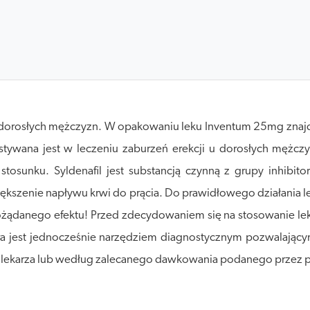
 dorosłych mężczyzn. W opakowaniu leku Inventum 25mg znajdzi
stywana jest w leczeniu zaburzeń erekcji u dorosłych mężczy
sunku. Syldenafil jest substancją czynną z grupy inhibitor
kszenie napływu krwi do prącia. Do prawidłowego działania le
ożądanego efektu! Przed zdecydowaniem się na stosowanie lek
óra jest jednocześnie narzędziem diagnostycznym pozwalając
ń lekarza lub według zalecanego dawkowania podanego przez 