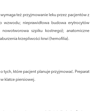
ji wymaga też przyjmowanie leku przez pacjentów z
nego wzwodu; nieprawidłowa budowa erytrocytów
ba nowotworowa szpiku kostnego); anatomiczne
burzenia krzepliwości krwi (hemofilia).
o tych, które pacjent planuje przyjmować. Preparat
w klatce piersiowej.