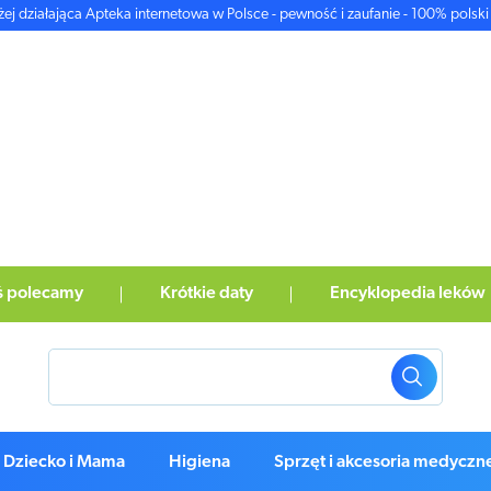
żej działająca Apteka internetowa w Polsce - pewność i zaufanie - 100% polski 
ś polecamy
Krótkie daty
Encyklopedia leków
Dziecko i Mama
Higiena
Sprzęt i akcesoria medyczn