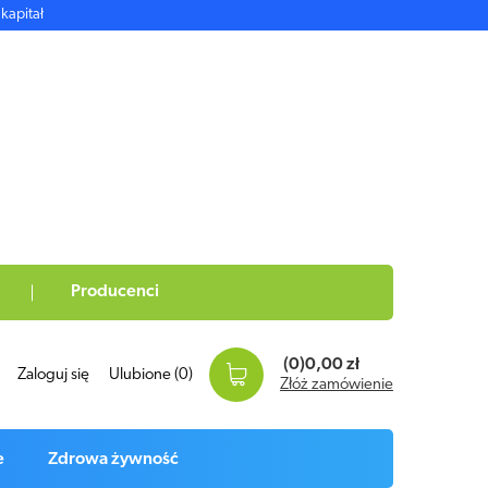
kapitał
Producenci
(0)
0,00 zł
Zaloguj się
Ulubione
(0)
Złóż zamówienie
e
Zdrowa żywność