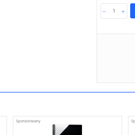
Sponsorowany
S