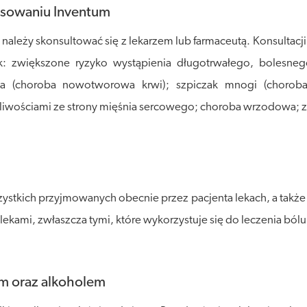
tosowaniu Inventum
ależy skonsultować się z lekarzem lub farmaceutą. Konsultac
ak: zwiększone ryzyko wystąpienia długotrwałego, boles
czka (choroba nowotworowa krwi); szpiczak mnogi (choro
liwościami ze strony mięśnia sercowego; choroba wrzodowa; za
stkich przyjmowanych obecnie przez pacjenta lekach, a także 
kami, zwłaszcza tymi, które wykorzystuje się do leczenia bólu 
em oraz alkoholem