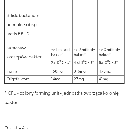
Bifidobacterium
animalis subsp.
lactis BB-12
suma ww.
≥ 1 miliard
≥ 2 miliardy
≥ 3 miliardy
bakterii
bakterii
bakterii
szczepów bakterii
9
9
9
2x10
CFU*
4 x10
CFU*
6x10
CFU*
Inulina
158mg
316mg
473mg
Oligofruktoza
14mg
27mg
41mg
* CFU - colony forming unit - jednostka tworząca kolonię
bakterii
Działanie: