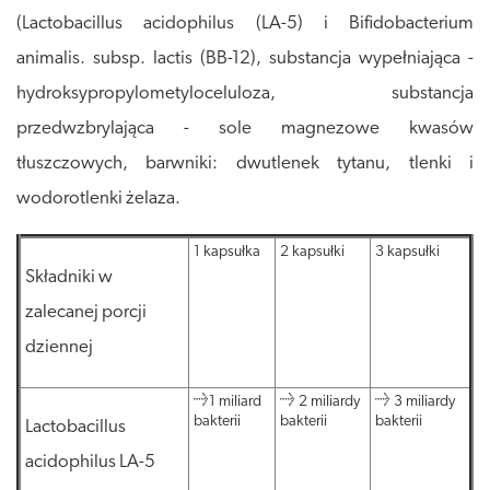
(Lactobacillus acidophilus (LA-5) i Bifidobacterium
animalis. subsp. lactis (BB-12), substancja wypełniająca -
hydroksypropylometyloceluloza, substancja
przedwzbrylająca - sole magnezowe kwasów
tłuszczowych, barwniki: dwutlenek tytanu, tlenki i
wodorotlenki żelaza.
1 kapsułka
2 kapsułki
3 kapsułki
Składniki w
zalecanej porcji
dziennej
≥1 miliard
≥ 2 miliardy
≥ 3 miliardy
bakterii
bakterii
bakterii
Lactobacillus
acidophilus LA-5