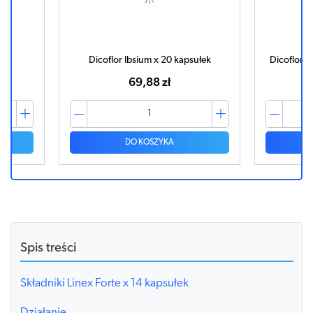
ek
Dicoflor Ibsium x 20 kapsułek
Dicoflor J
69,88 zł
DO KOSZYKA
Spis treści
Składniki Linex Forte x 14 kapsułek
Działanie