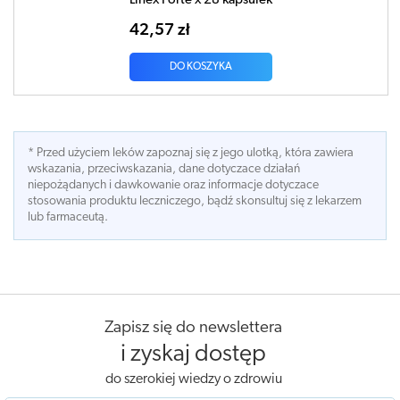
Linex Forte x 28 kapsułek
42,57 zł
DO KOSZYKA
* Przed użyciem leków zapoznaj się z jego ulotką, która zawiera
wskazania, przeciwskazania, dane dotyczace działań
niepożądanych i dawkowanie oraz informacje dotyczace
stosowania produktu leczniczego, bądź skonsultuj się z lekarzem
lub farmaceutą.
Zapisz się do newslettera
i zyskaj dostęp
do szerokiej wiedzy o zdrowiu