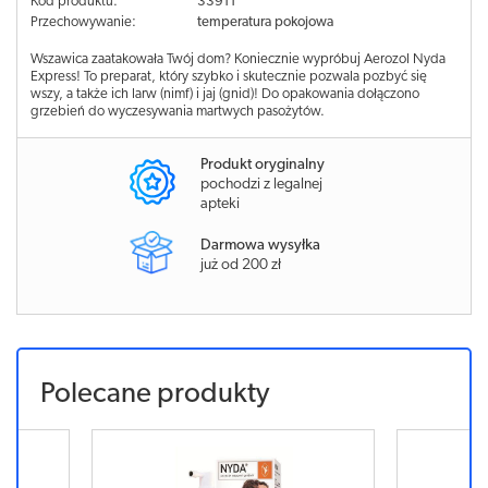
Kod produktu:
33911
Przechowywanie:
temperatura pokojowa
Wszawica zaatakowała Twój dom? Koniecznie wypróbuj Aerozol Nyda
Express! To preparat, który szybko i skutecznie pozwala pozbyć się
wszy, a także ich larw (nimf) i jaj (gnid)! Do opakowania dołączono
grzebień do wyczesywania martwych pasożytów.
Produkt oryginalny
pochodzi z legalnej
apteki
Darmowa wysyłka
już od 200 zł
Polecane produkty