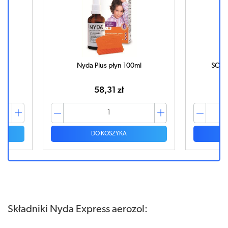
0ml
Nyda Plus płyn 100ml
SORA
58,31 zł
DO KOSZYKA
Składniki Nyda Express aerozol: