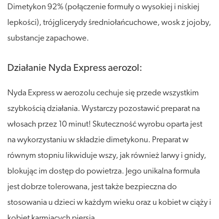
Dimetykon 92% (połączenie formuły o wysokiej i niskiej
lepkości), trójglicerydy średniołańcuchowe, wosk z jojoby,
substancje zapachowe.
Działanie Nyda Express aerozol:
Nyda Express w aerozolu cechuje się przede wszystkim
szybkością działania. Wystarczy pozostawić preparat na
włosach przez 10 minut! Skuteczność wyrobu oparta jest
na wykorzystaniu w składzie dimetykonu. Preparat w
równym stopniu likwiduje wszy, jak również larwy i gnidy,
blokując im dostęp do powietrza. Jego unikalna formuła
jest dobrze tolerowana, jest także bezpieczna do
stosowania u dzieci w każdym wieku oraz u kobiet w ciąży i
kobiet karmiących piersią.