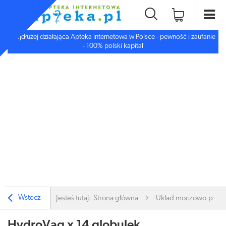
Najdłużej działająca Apteka internetowa w Polsce - pewność i zaufanie
- 100% polski kapitał
Wstecz
Jesteś tutaj:
Strona główna
Układ moczowo-płc.
HydroVag x 14 globulek