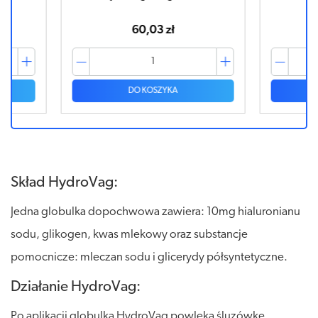
60,03 zł
DO KOSZYKA
Skład HydroVag:
Jedna globulka dopochwowa zawiera: 10mg hialuronianu
sodu, glikogen, kwas mlekowy oraz substancje
pomocnicze: mleczan sodu i glicerydy półsyntetyczne.
Działanie HydroVag:
Po aplikacji globulka HydroVag powleka śluzówkę