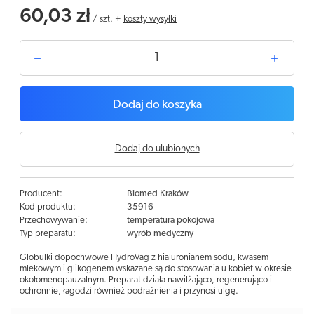
60,03 zł
/
szt.
+
koszty wysyłki
Dodaj do koszyka
Dodaj do ulubionych
Producent:
Biomed Kraków
Kod produktu:
35916
Przechowywanie:
temperatura pokojowa
Typ preparatu:
wyrób medyczny
Globulki dopochwowe HydroVag z hialuronianem sodu, kwasem
mlekowym i glikogenem wskazane są do stosowania u kobiet w okresie
okołomenopauzalnym. Preparat działa nawilżająco, regenerująco i
ochronnie, łagodzi również podrażnienia i przynosi ulgę.