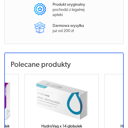
Produkt oryginalny
pochodzi z legalnej
apteki
Darmowa wysyłka
już od 200 zł
Polecane produkty
bulek
HydroVag x 14 globulek
HYD