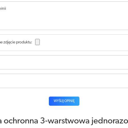
inii
e zdjęcie produktu:
WYŚLIJ OPINIĘ
a ochronna 3-warstwowa jednorazow