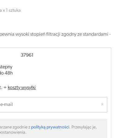
x 1 sztuka
nia wysoki stopień filtracji zgodny ze standardami -
37961
stepny
do 48h
t.
+
koszty wysyłki
arzane zgodnie z
polityką prywatności
. Przesyłając je,
 postanowienia.