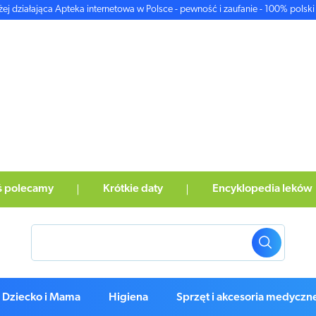
żej działająca Apteka internetowa w Polsce - pewność i zaufanie - 100% polski 
ś polecamy
Krótkie daty
Encyklopedia leków
Dziecko i Mama
Higiena
Sprzęt i akcesoria medyczn