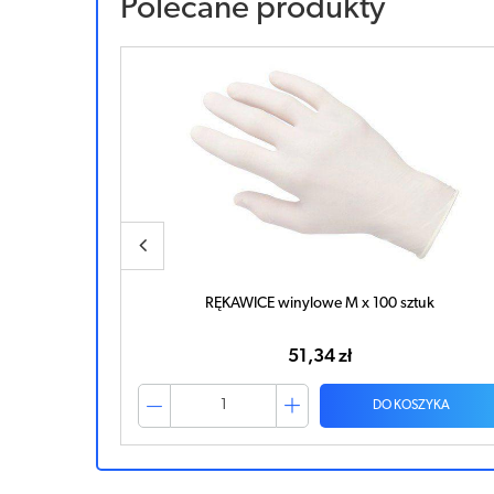
Polecane produkty
RĘKAWICE winylowe M x 100 sztuk
51,34 zł
ZYKA
DO KOSZYKA