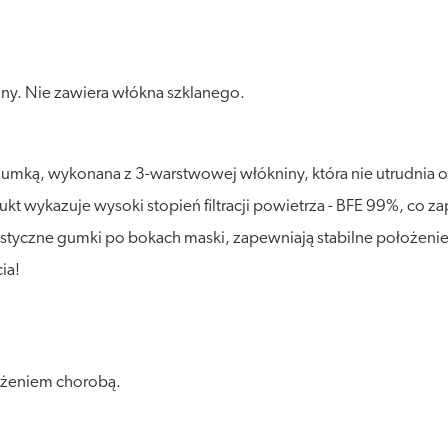
y. Nie zawiera włókna szklanego.
mką, wykonana z 3-warstwowej włókniny, która nie utrudnia o
kt wykazuje wysoki stopień filtracji powietrza - BFE 99%, co z
astyczne gumki po bokach maski, zapewniają stabilne położenie
ia!
ażeniem chorobą.