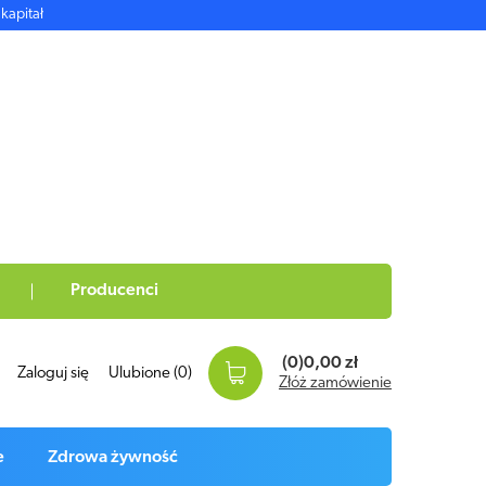
kapitał
Producenci
(0)
0,00 zł
Zaloguj się
Ulubione
(0)
Złóż zamówienie
e
Zdrowa żywność