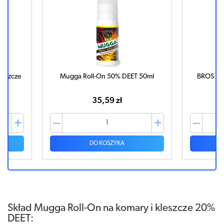
leszcze
Mugga Roll-On 50% DEET 50ml
BROS MAX
35,59 zł
DO KOSZYKA
Skład Mugga Roll-On na komary i kleszcze 20%
DEET: