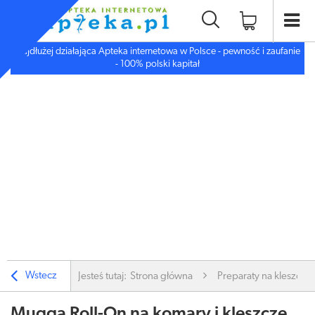
Najdłużej działająca Apteka internetowa w Polsce - pewność i zaufanie
- 100% polski kapitał
Wstecz
Jesteś tutaj:
Strona główna
Preparaty na kleszcze 
Mugga Roll-On na komary i kleszcze