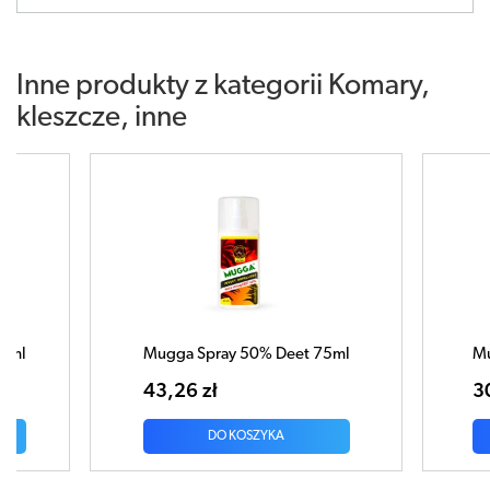
Inne produkty z kategorii
Komary,
kleszcze, inne
5ml
Mugga Spray 9,5% Deet 75ml
Mu
30,34 zł
35
DO KOSZYKA