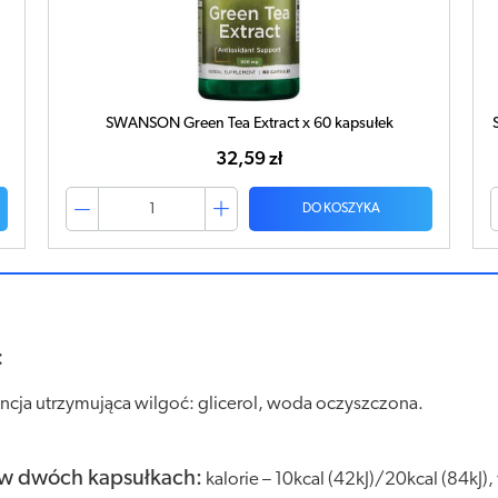
SWANSON Green Tea Extract x 60 kapsułek
32,59 zł
DO KOSZYKA
:
ancja utrzymująca wilgoć: glicerol, woda oczyszczona.
/w dwóch kapsułkach:
kalorie – 10kcal (42kJ)/20kcal (84kJ)