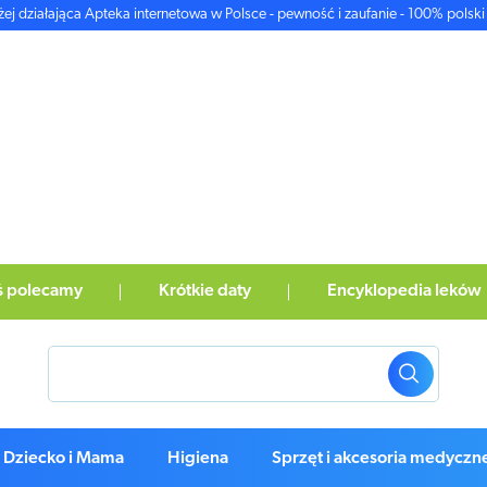
żej działająca Apteka internetowa w Polsce - pewność i zaufanie - 100% polski 
ś polecamy
Krótkie daty
Encyklopedia leków
Dziecko i Mama
Higiena
Sprzęt i akcesoria medyczn