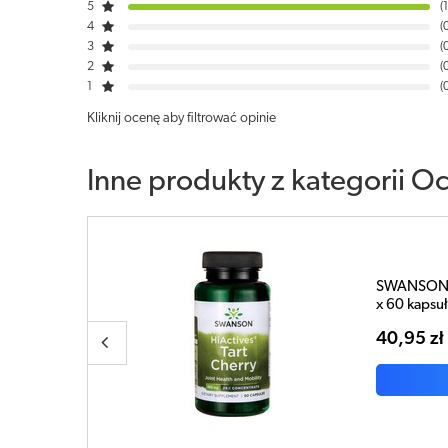
5
1
4
3
2
1
Kliknij ocenę aby filtrować opinie
Inne produkty z kategorii
Oc
ry 465mg
SWANSON 
kapsułek
32,59 z