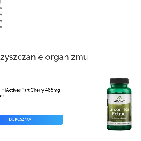
0
0
0
0
zyszczanie organizmu
Green Tea Extract x 60
ł
DO KOSZYKA