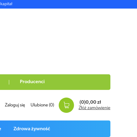
kapitał
Producenci
(0)
0,00 zł
Zaloguj się
Ulubione
(0)
Złóż zamówienie
e
Zdrowa żywność