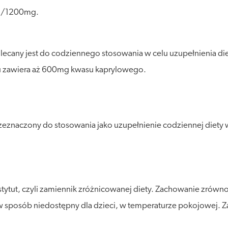
mg/1200mg.
cany jest do codziennego stosowania w celu uzupełnienia die
u zawiera aż 600mg kwasu kaprylowego.
eznaczony do stosowania jako uzupełnienie codziennej diety 
stytut, czyli zamiennik zróżnicowanej diety. Zachowanie zró
posób niedostępny dla dzieci, w temperaturze pokojowej. Zalec