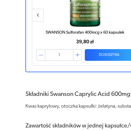
kapsułek
SWANSON Sulforafan 400mcg x 60 kapsułek
39,80 zł
ZYKA
DO KOSZYKA
Składniki Swanson Caprylic Acid 600mg
Kwas kaprylowy, otoczka kapsułki: żelatyna, subst
Zawartość składników w jednej kapsułce