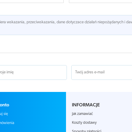
awiera wskazania, przeciwskazania, dane dotyczace działań niepożądanych i 
onto
INFORMACJE
Jak zamawiać
uj się
Koszty dostawy
mówienia
Sposoby płatności