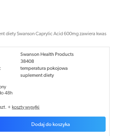
ent diety Swanson Caprylic Acid 600mg zawiera kwas
Swanson Health Products
38408
:
temperatura pokojowa
suplement diety
pny
do 48h
szt.
+
koszty wysyłki
Dodaj do koszyka