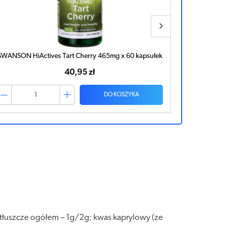
SWANSON HiActives Tart Cherry 465mg x 60 kapsułek
SWANSON
40,95 zł
DO KOSZYKA
, tłuszcze ogółem – 1g/2g; kwas kaprylowy (ze