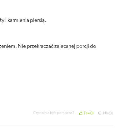
 i karmienia piersią.
eniem. Nie przekraczać zalecanej porcji do
Czy opinia była pomocna?
Tak
0
Nie
0