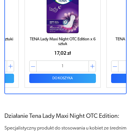
4 sztuki
TENA Lady Maxi Night OTC Edition x 6
TENA Lad
sztuk
17,02 zł
DO KOSZYKA
Działanie Tena Lady Maxi Night OTC Edition:
Specjalistyczny produkt do stosowania u kobiet ze średnim